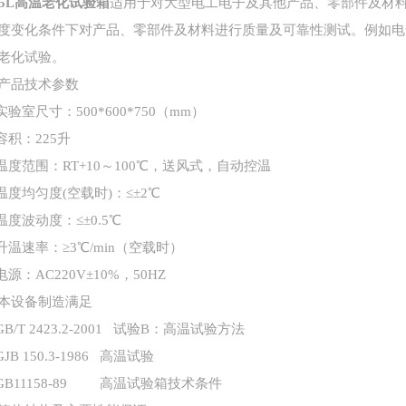
25L高温老化试验箱
适用于对大型电工电子及其他产品、零部件及材
度变化条件下对产品、零部件及材料进行质量及可靠性测试。例如电
老化试验。
产品技术参数
实验室尺寸：
500*600*750（mm）
容积：
225升
温度范围：
RT+10～100℃，送风式，自动控温
温度均匀度
(空载时)：≤±2℃
温度波动度：
≤±0.5℃
升温速率：
≥3℃/min（空载时）
电源：
AC220V±10%，50HZ
本设备制造满足
GB/T 2423.2-2001
试验
B：高温试验方法
GJB 150.3-1986 高温试验
GB11158-89
高温试验箱技术条件