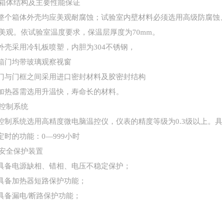
箱体结构及主要性能保证
整个箱体外壳均应美观耐腐蚀；试验室内壁材料必须选用高级防腐蚀
美观。依试验室温度要求，保温层厚度为
70mm。
外壳采用冷轧板喷塑，内胆为
304不锈钢，
箱门均带玻璃观察视窗
门与门框之间采用进口密封材料及胶密封结构
加热器需选用升温快，寿命长的材料。
控制系统
控制系统选用高精度微电脑温控仪，仪表的精度等级为
0.3级以上。
.定时的功能：
0—999小时
安全保护装置
具备电源缺相、错相、电压不稳定保护；
具备加热器短路保护功能；
具备漏电
/断路保护功能；