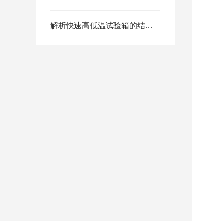
2
2
解析快速高低温试验箱的结构组成与功能
温
湿
降
升
温
湿
温
湿
温
试
2
2