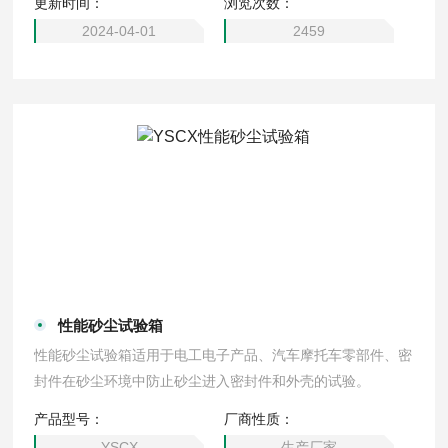
更新时间：
浏览次数：
有大面积观察窗加手动雨刮装置沙尘试验箱可以方便在试验过
程
2024-04-01
2459
性能砂尘试验箱
性能砂尘试验箱适用于电工电子产品、汽车摩托车零部件、密
封件在砂尘环境中防止砂尘进入密封件和外壳的试验。
产品型号：
厂商性质：
YSCX
生产厂家