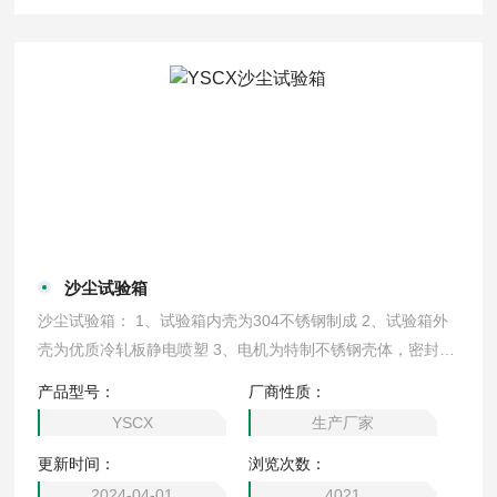
沙尘试验箱
沙尘试验箱： 1、试验箱内壳为304不锈钢制成 2、试验箱外
壳为优质冷轧板静电喷塑 3、电机为特制不锈钢壳体，密封性
强，噪音低，风速高 4、箱体内壳呈漏斗型，振动周期可调，
产品型号：
厂商性质：
灰尘自由飞扬落下聚于吸气孔旁 5、箱门上设有观察窗，可在
YSCX
生产厂家
停止时观察箱内试样状态
更新时间：
浏览次数：
2024-04-01
4021