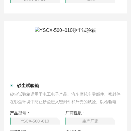
砂尘试验箱
砂尘试验箱适用于电工电子产品、汽车摩托车零部件、密封件
在砂尘环境中防止砂尘进入密封件和外壳的试验。以检验电子
电工产品、汽车、摩托车零部件、密封件在砂尘环境中的使
产品型号：
厂商性质：
用、贮存、运输的性能。结构特征 外壳采用冷轧钢板静电
YSCX-500~010
生产厂家
喷塑，内胆为优质不锈钢板，外型整体美观大方。箱门中间设