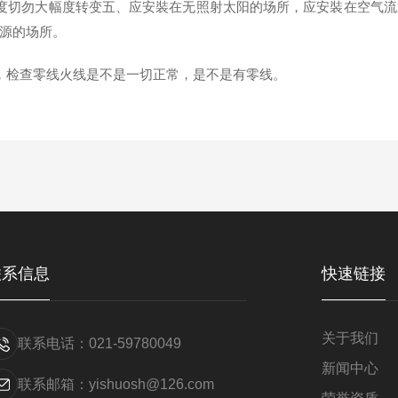
切勿大幅度转变五、应安裝在无照射太阳的场所，应安裝在空气流
源的场所。
检查零线火线是不是一切正常，是不是有零线。
联系信息
快速链接
关于我们
联系电话：021-59780049
新闻中心
联系邮箱：yishuosh@126.com