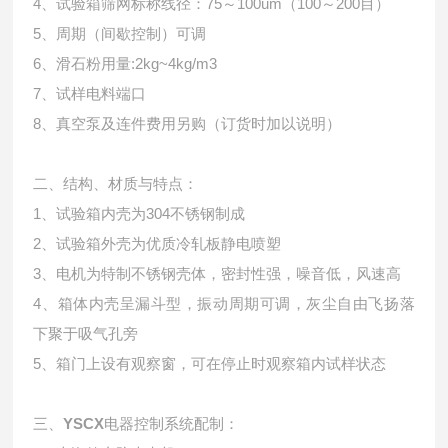
4、试验箱筛网标称线径：75～100ūm（100～200目）
5、周期（间歇控制）可调
6、滑石粉用量:2kg~4kg/m3
7、试样电料端口
8、真空泵及连件费用另购（订货时加以说明）
二、
结构、材质与特点：
1、试验箱内壳为304不锈钢制成
2、试验箱外壳为优质冷轧板静电喷塑
3、电机为特制不锈钢壳体，密封性强，噪音低，风速高
4、箱体内壳呈漏斗型，振动周期可调，灰尘自由飞扬落
下聚于吸气孔旁
5、箱门上设有观察窗，可在停止时观察箱内试样状态
三、
YSCX
电器控制系统配制：