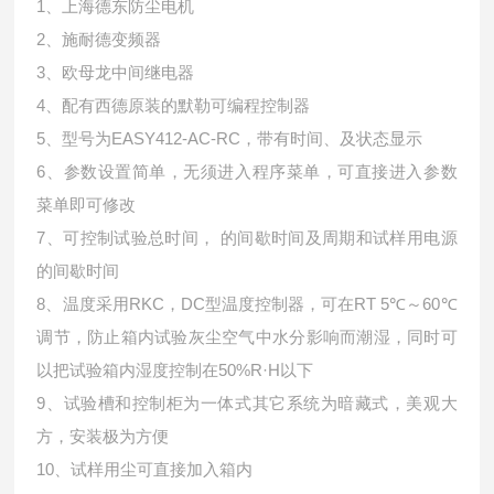
1、上海德东防尘电机
2、施耐德变频器
3、欧母龙中间继电器
4、配有西德原装的默勒可编程控制器
5、型号为EASY412-AC-RC，带有时间、及状态显示
6、参数设置简单，无须进入程序菜单，可直接进入参数
菜单即可修改
7、可控制试验总时间， 的间歇时间及周期和试样用电源
的间歇时间
8、温度采用RKC，DC型温度控制器，可在RT 5℃～60℃
调节，防止箱内试验灰尘空气中水分影响而潮湿，同时可
以把试验箱内湿度控制在50%R·H以下
9、试验槽和控制柜为一体式其它系统为暗藏式，美观大
方，安装极为方便
10、试样用尘可直接加入箱内