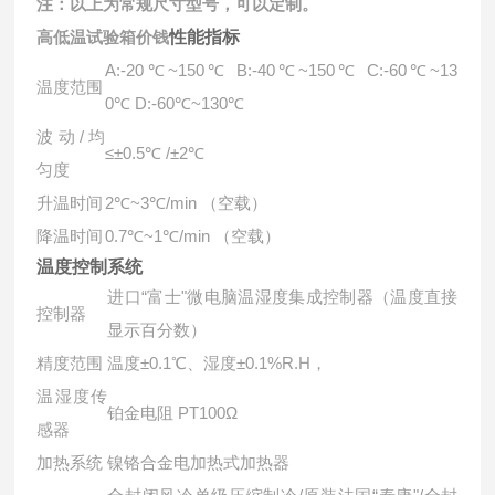
注：以上为常规尺寸型号，可以定制。
高低温试验箱价钱
性能指标
A:-20℃~150℃ B:-40℃~150℃ C:-60℃~13
温度范围
0℃ D:-60℃~130℃
波动/均
≤±0.5℃ /±2℃
匀度
升温时间
2℃~3℃/min （空载）
降温时间
0.7℃~1℃/min （空载）
温度控制系统
进口“富士"微电脑温湿度集成控制器（温度直接
控制器
显示百分数）
精度范围
温度±0.1℃、湿度±0.1%R.H，
温湿度传
铂金电阻 PT100Ω
感器
加热系统
镍铬合金电加热式加热器