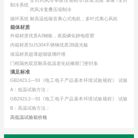
全封闭风冷单级压缩制冷/原装法国“泰康"/全封
制冷系统
闭风冷复叠压缩制冷
循环系统
耐高温低噪音离心式电机，多叶式离心风轮
箱体材质
外箱材质
优质A3钢板，表面磷化静电喷塑
内箱材质
SUS304不锈钢优质2B级光板
保温材质
超薄超细玻璃纤维
门框隔热
双层耐高低温老化硅橡胶门密封条
满足标准
GB2423.1—93《电工电子产品基本环境试验规程》 试验
A：低温试验方法；
GB2423.2—93《电工电子产品基本环境试验规程》 试验
B：高温试验方法；
高低温试验箱价格