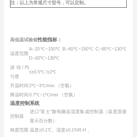
注：以上为常规尺寸型号，可以定制。
高低温试验箱
性能指标：
A:-20℃~150℃ B:-40℃~150℃ C:-60℃~130℃
温度范围
D:-60℃~130℃
波动/均
≤±0.5℃ /±2℃
匀度
升温时间
2℃~3℃/min （空载）
降温时间
0.7℃~1℃/min （空载）
温度控制系统
进口“富士"微电脑温湿度集成控制器（温度直接
控制器
显示百分数）
精度范围
温度±0.1℃、湿度±0.1%R.H，