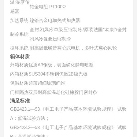
温湿度传
铂金电阻 PT100Ω
感器
加热系统
镍铬合金电加热式加热器
全封闭风冷单级压缩制冷/原装法国“泰康"/全封
制冷系统
闭风冷复叠压缩制冷
循环系统
耐高温低噪音离心式电机，多叶式离心风轮
箱体材质
外箱材质
优质A3钢板，表面磷化静电喷塑
内箱材质
SUS304不锈钢优质2B级光板
保温材质
超薄超细玻璃纤维
门框隔热
双层耐高低温老化硅橡胶门密封条
满足标准
GB2423.1—93《电工电子产品基本环境试验规程》 试验
A：低温试验方法；
GB2423.2—93《电工电子产品基本环境试验规程》 试验
B：高温试验方法；