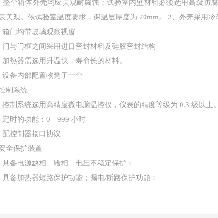
、整个箱体外壳均应美观耐腐蚀；试验室内壁材料必须选用高级防
表美观。依试验室温度要求，保温层厚度为 70mm。 2、外壳采用冷轧
、箱门均带玻璃观察视窗
、门与门框之间采用进口密封材料及硅胶密封结构
、加热器需选用升温快，寿命长的材料。
、设备内部配置物凳子一个
控制系统
、控制系统选用高精度微电脑温控仪，仪表的精度等级为 0.3 级以上
、定时的功能：0—999 小时
、配控制器接口协议
安全保护装置
、具备电源缺相、错相、电压不稳定保护；
、具备加热器短路保护功能；漏电/断路保护功能；