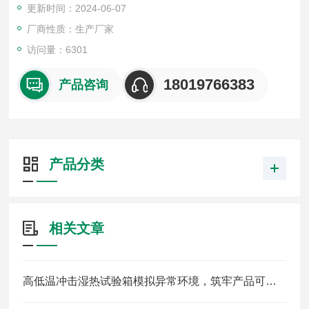
更新时间：2024-06-07
5温度波动度：±0.5℃
6温度恢复时间：5min
厂商性质：生产厂家
7温度恢复条件：高温+80℃保温≥30min，低温-70℃保温≥50mi
访问量：6301
n，试品重量在规定范围内
18019766383
产品咨询
产品分类
相关文章
高低温冲击湿热试验箱模拟异常环境，筑牢产品可靠性防线