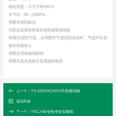
相对湿度：不大于85%R·H
大气压：86～106kPa
周围无强烈振动
无阳光直接照射或其他热源直接辐射
周围无强烈气流，当周围空气需强烈流动时，气流不应直
接吹到箱体上
周围无强电磁场影响
周围无高浓度粉尘及腐蚀性物质
YS-225VOCVOC环境测试舱
上一个：
返回列表
YSCJ-80冷热冲击实验机
下一个：