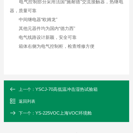
电气控制部分采用法国“施耐德"交流接触器，热继电
器，质量可靠
中间继电器“欧姆龙"
其他元器件均为国内“德力西"
电气线路设计新颖，安全可靠
箱体右侧为电气控制柜，检查维修方便
YSCJ-70高低温冲击湿热试验箱
上一个：
返回列表
YS-225VOC上海VOC环境舱
下一个：