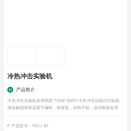
冷热冲击实验机
产品简介
冷热冲击实验机采用韩国“TEMP-880S"冷热冲击试验仪控制器，
液晶触摸屏双温度可编程，精度高，控制平稳，该控制器采用LC
D液晶显示触摸屏（5.7英寸），设定值、测量值、时间、加热器
等工作状态均可直观显示，同时具有试验自动运行及PID参数自
产品型号：YSCJ-80
整定功能。