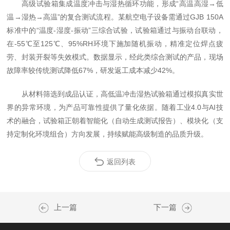
高级试验箱集成温度冲击与湿热循环功能，形成“高温高湿→低
温→湿热→高温”的复合测试流程。某航空电子设备需通过GJB 150A
标准中的“温度-湿度-振动”三综合试验，试验箱通过与振动台联动，
在-55℃至125℃、95%RH环境下施加随机振动，精准定位焊点疲
劳、封装开裂等失效模式。数据显示，经此类综合测试的产品，现场
故障率较传统测试降低67%，研发返工成本减少42%。
从材料筛选到成品认证，高低温冲击湿热试验箱通过模拟真实世
界的异常环境，为产品可靠性提供了量化依据。随着工业4.0与AI技
术的融合，试验箱正朝着智能化（自动生成测试报告）、模块化（支
持定制化环境组合）方向发展，持续赋能高级制造的品质升级。
返回列表
上一篇
下一篇