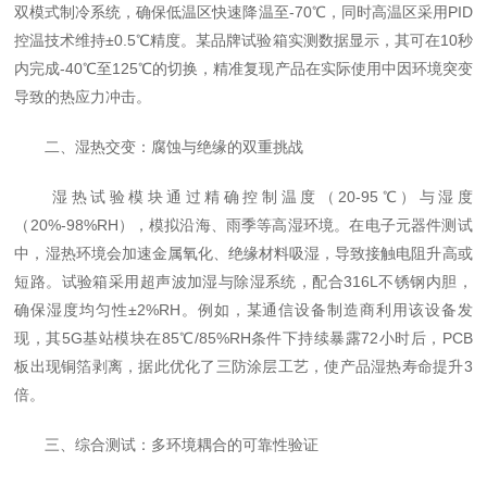
双模式制冷系统，确保低温区快速降温至-70℃，同时高温区采用PID
控温技术维持±0.5℃精度。某品牌试验箱实测数据显示，其可在10秒
内完成-40℃至125℃的切换，精准复现产品在实际使用中因环境突变
导致的热应力冲击。
二、湿热交变：腐蚀与绝缘的双重挑战
湿热试验模块通过精确控制温度（20-95℃）与湿度
（20%-98%RH），模拟沿海、雨季等高湿环境。在电子元器件测试
中，湿热环境会加速金属氧化、绝缘材料吸湿，导致接触电阻升高或
短路。试验箱采用超声波加湿与除湿系统，配合316L不锈钢内胆，
确保湿度均匀性±2%RH。例如，某通信设备制造商利用该设备发
现，其5G基站模块在85℃/85%RH条件下持续暴露72小时后，PCB
板出现铜箔剥离，据此优化了三防涂层工艺，使产品湿热寿命提升3
倍。
三、综合测试：多环境耦合的可靠性验证