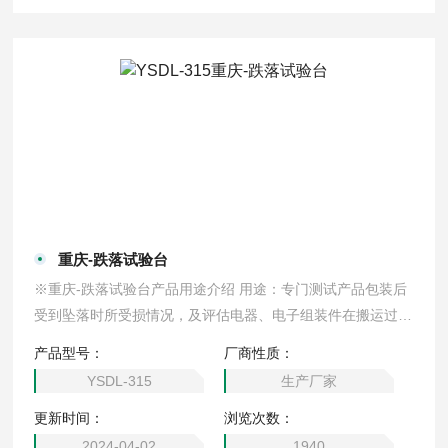
重庆-跌落试验台
※重庆-跌落试验台产品用途介绍 用途：专门测试产品包装后
受到坠落时所受损情况，及评估电器、电子组装件在搬运过程
中，遭受落下时之耐冲击强度。跌落台，跌落试验台配有高精
产品型号：
厂商性质：
度数显仪表控制高度。自动限位保护器，防止设备的人为破
YSDL-315
生产厂家
坏。动力系统：采用同步电机，速度精确。电动跌落，使用方
更新时间：
浏览次数：
便，加速度大。单臂双柱结构，电动升降电动复位，可用于
棱，角，面测试，有利于改进、*包装设计。
2024-04-02
1940