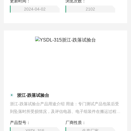
更新时间：
浏览次数：
大。单臂双柱结构，电动升降电动复位，可用于棱，角，面测
试，有利于改进、*包装设计。
2024-04-02
2102
浙江-跌落试验台
浙江-跌落试验台产品用途介绍 用途：专门测试产品包装后受
到坠落时所受损情况，及评估电器、电子组装件在搬运过程
中，遭受落下时之耐冲击强度。跌落台，跌落试验台配有高精
产品型号：
厂商性质：
度数显仪表控制高度。自动限位保护器，防止设备的人为破
YSDL-315
生产厂家