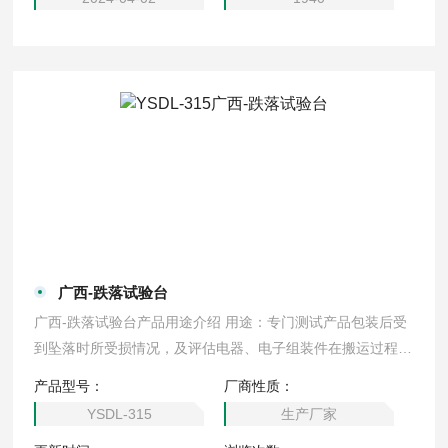
广西-跌落试验台
广西-跌落试验台产品用途介绍 用途：专门测试产品包装后受
到坠落时所受损情况，及评估电器、电子组装件在搬运过程
中，遭受落下时之耐冲击强度。跌落台，跌落试验台配有高精
产品型号：
厂商性质：
度数显仪表控制高度。自动限位保护器，防止设备的人为破
YSDL-315
生产厂家
坏。动力系统：采用同步电机。电动跌落，使用方便，加速度