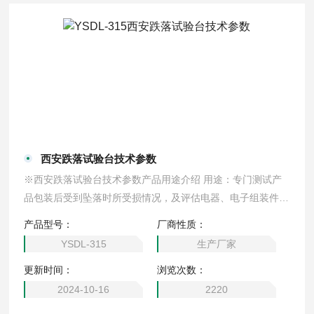
西安跌落试验台技术参数
※西安跌落试验台技术参数产品用途介绍 用途：专门测试产
品包装后受到坠落时所受损情况，及评估电器、电子组装件在
搬运过程中，遭受落下时之耐冲击强度。跌落台，跌落试验台
产品型号：
厂商性质：
配有高精度数显仪表控制高度。自动限位保护器，防止设备的
YSDL-315
生产厂家
人为破坏。
更新时间：
浏览次数：
2024-10-16
2220