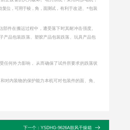
动复位，可用于棱，角，面测试，
有利于改进、*包装
估部件在搬运过程中，遭受落下时其耐冲击强度。
子产品包装跌落、塑胶产品包装跌落、玩具产品包
受任何外力影响， 从而确保了试件所要求的跌落状
力和对内装物的保护
能力本机可对包装件的面、角、
下一个：
YSDHG-9626A鼓风干燥箱