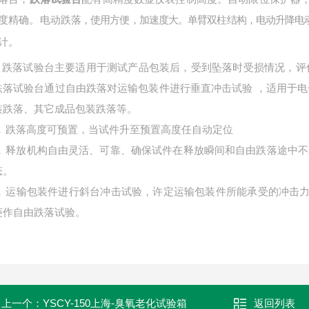
度精确。电动跌
落，使用方便，加速度大。单臂双柱结构，电动升降电
计。
跌落试验台主要适用于测试产品包装后，受到坠落时受损情况，评
跌落试验台通过自由跌落对运输包装件进行垂直冲击试
验
，适用于电
装跌落、其它成品包装
跌落等。
▲ 跌落高度可预置，当试件升至预置高度任自动定位
▲ 释放机构自由灵活、可靠、确保试件在释放瞬间和自由跌落途中不
态。
▲ 运输包装件进行斜台冲击试验，许定运输包装件所能承受的冲击
菱作自由跌落试验。
上一个：
YSCY-150上海-臭氧老化试验箱
返回列表