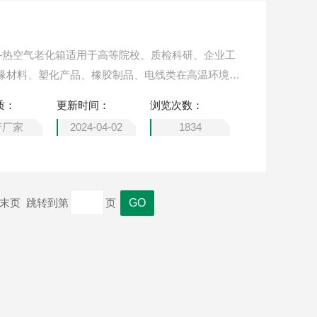
波-热空气老化箱适用于高等院校、质检科研、企业工
缘材料、塑化产品、橡胶制品、电线类在高温环境条
验，电子零配件、塑化产品及橡胶制品的换气老化试
质：
更新时间：
浏览次数：
产厂家
2024-04-02
1834
页 末页 跳转到第
页