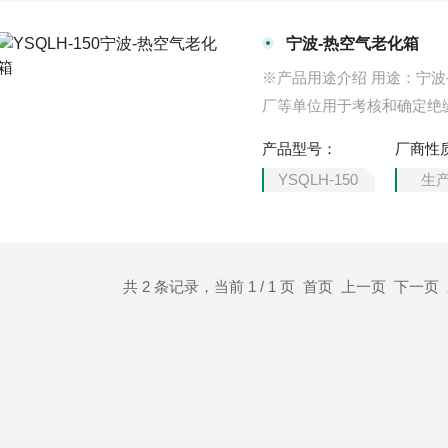
宁波-热空气老化箱
※产品用途介绍 用途：宁
厂等单位用于考核和确定绝
件下贮存和使用的耐热性试
产品型号：
厂商性
验。
YSQLH-150
生
共 2 条记录，当前 1 / 1 页 首页 上一页 下一