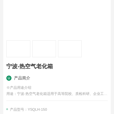
宁波-热空气老化箱
产品简介
※产品用途介绍
用途：宁波-热空气老化箱适用于高等院校、质检科研、企业工厂
等单位用于考核和确定绝缘材料、塑化产品、橡胶制品、电线类
在高温环境条件下贮存和使用的耐热性试验，电子零配件、塑化
产品型号：YSQLH-150
产品及橡胶制品的换气老化试验。