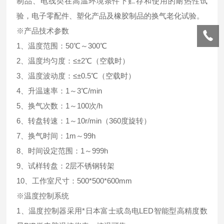
制品、电线类在高温环境条件下贮存和使用的耐热性试
验，电子零配件、塑化产品及橡胶制品的换气老化试验。
※产品技术参数
1、温度范围：50℃～300℃
2、温度均匀度：≤±2℃（空载时）
3、温度波动度：≤±0.5℃（空载时）
4、升温速率：1～3℃/min
5、换气次数：1～100次/h
6、转盘转速：1～10r/min（360度旋转）
7、换气时间：1m～99h
8、时间设定范围：1～999h
9、试样转盘：2层不锈钢转架
10、工作室尺寸：500*500*600mm
※温度控制系统
1、温度控制器采用*日本富士或岛电LED智能型高精度数