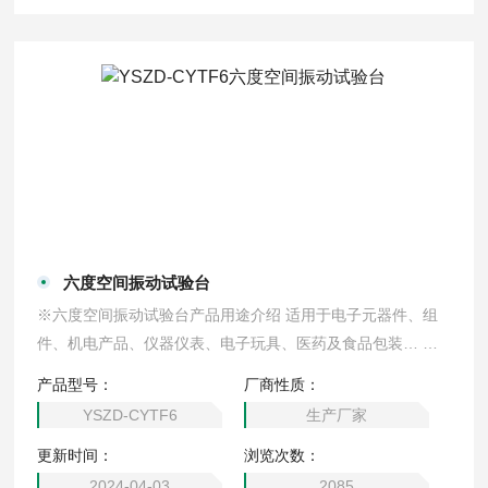
六度空间振动试验台
※六度空间振动试验台产品用途介绍 适用于电子元器件、组
件、机电产品、仪器仪表、电子玩具、医药及食品包装… 等
行业实验室及生产线上对样品进行低频振动试验。如品质鉴定
产品型号：
厂商性质：
试验，可靠性鉴定试验， 耐久试验，振动模态分析，材料特
YSZD-CYTF6
生产厂家
性试验，疲劳试验，振动防治改善等。模拟产品在制造、组
更新时间：
浏览次数：
装、运输及使用过程中所遭受的振动环境，以评定其结构的耐
振性、可靠性和完好性。
2024-04-03
2085