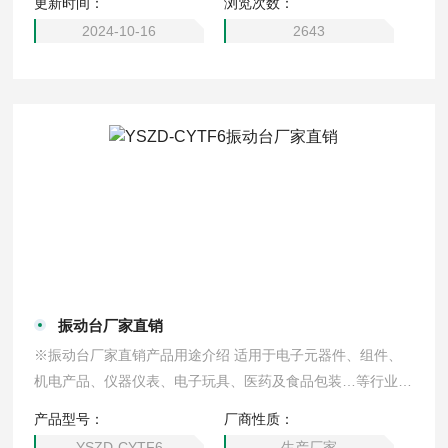
更新时间：
浏览次数：
2024-10-16
2643
振动台厂家直销
※振动台厂家直销产品用途介绍 适用于电子元器件、组件、
机电产品、仪器仪表、电子玩具、医药及食品包装…等行业实
验室及生产线上对样品进行低频振动试验。如品质鉴定试验，
产品型号：
厂商性质：
可靠性鉴定试验，耐久试验，振动模态分析，材料特性试验，
YSZD-CYTF6
生产厂家