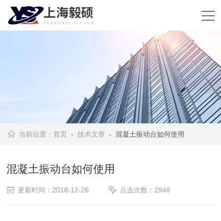
当前位置：
首页
-
技术文章
- 混凝土振动台如何使用
混凝土振动台如何使用
更新时间：2018-12-26
点击次数：2948