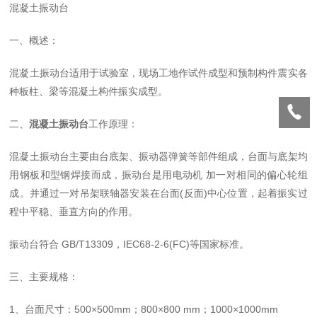
混凝土振动台
一、概述：
混凝土振动台适用于试验室，现场工地作试件成型和预制构件震实各
种板柱、梁等混凝土构件振实成型。
二、
混凝土振动台
工作原理：
混凝土振动台主要由台底架、振动器弹簧等部件组成，台面与底架均
用钢板和型钢焊接而成，振动台是用电动机
加一对相同的偏心轮组
成。并通过一对吊架联轴器安装在台面
(
反面
)
中心位置，起着振实过
程中平稳、垂直方向的作用。
振动台符合
GB/T13309
，
IEC68-2-6(FC)
等国家标准。
三、主要规格：
1
、台面尺寸：
500×500mm
；
800×800 mm
；
1000×1000mm