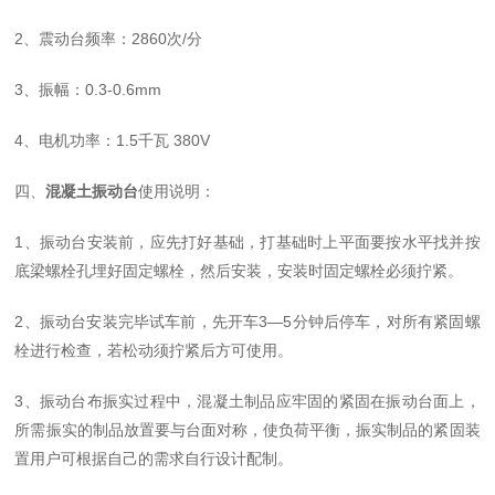
2
、震动台频率：
2860
次
/
分
3
、振幅：
0.3-0.6mm
4
、电机功率：
1.5
千瓦
380V
四、
混凝土振动台
使用说明：
1
、振动台安装前，应先打好基础，打基础时上平面要按水平找并按
底梁螺栓孔埋好固定螺栓，然后安装，安装时固定螺栓必须拧紧。
2
、振动台安装完毕试车前，先开车
3—5
分钟后停车，对所有紧固螺
栓进行检查，若松动须拧紧后方可使用。
3
、振动台布振实过程中，混凝土制品应牢固的紧固在振动台面上，
所需振实的制品放置要与台面对称，使负荷平衡，振实制品的紧固装
置用户可根据自己的需求自行设计配制。