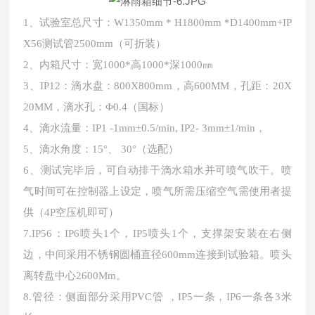
1、试验室总尺寸：W1350mm
*
H1800mm
*
D1400mm+IP
X56测试管2500mm（可折装）
2、内箱尺寸：宽1000
*
高
1000
*
深
1000㎜
3、IP12：滴水盘：800X800mm，高600MM，孔距：20X
20MM，滴水孔：Φ0.4（国标）
4、滴水流量：IP1 -1mm±0.5/min, IP2- 3mm±1/min，
5、滴水角度：15°、 30°（选配）
6、测试完毕后，可自动排干滴水箱水并可喷气吹干。喷
气时间可在控制器上设定，喷气所需压缩空气需使用者提
供（4P空压机即可）
7.IP56：IP6喷头1个，IP5喷头1个，支撑架安装在右侧
边，中间采用不锈钢圆桶直径600mm连接到试验箱。喷头
离转盘中心2600Mm。
8.管径：侧面部分采用PVC管 ，IP5一条，IP6一条各3米