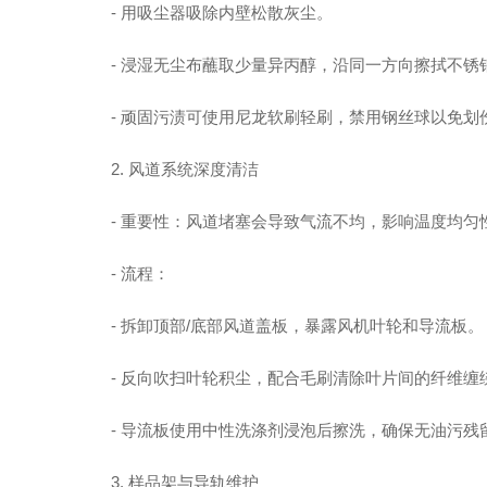
- 用吸尘器吸除内壁松散灰尘。
- 浸湿无尘布蘸取少量异丙醇，沿同一方向擦拭不锈
- 顽固污渍可使用尼龙软刷轻刷，禁用钢丝球以免划
2. 风道系统深度清洁
- 重要性：风道堵塞会导致气流不均，影响温度均匀
- 流程：
- 拆卸顶部/底部风道盖板，暴露风机叶轮和导流板。
- 反向吹扫叶轮积尘，配合毛刷清除叶片间的纤维缠
- 导流板使用中性洗涤剂浸泡后擦洗，确保无油污残
3. 样品架与导轨维护