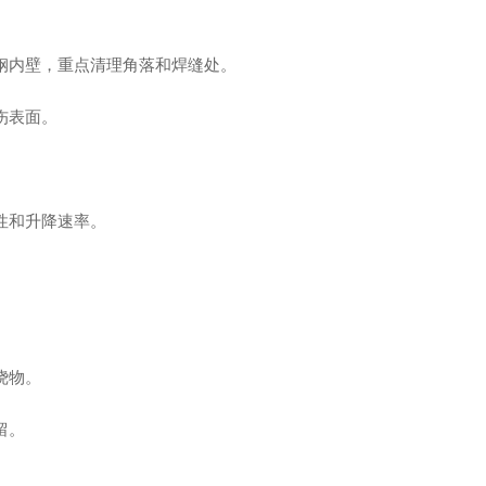
钢内壁，重点清理角落和焊缝处。
伤表面。
性和升降速率。
绕物。
留。