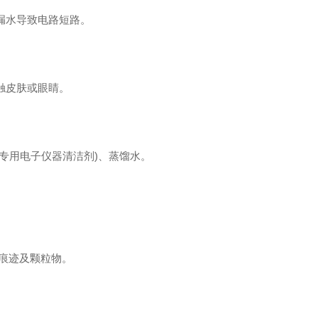
漏水导致电路短路。
触皮肤或眼睛。
专用电子仪器清洁剂)、蒸馏水。
痕迹及颗粒物。