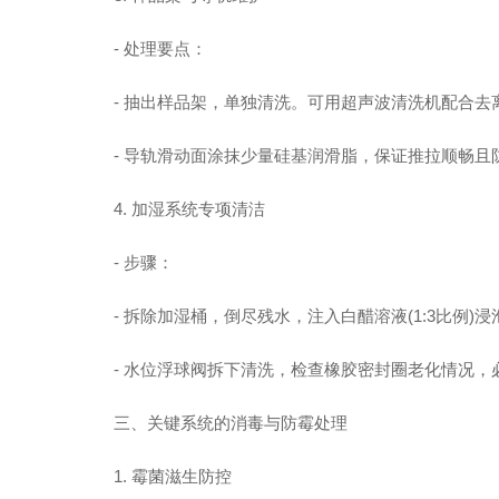
- 处理要点：
- 抽出样品架，单独清洗。可用超声波清洗机配合去离
- 导轨滑动面涂抹少量硅基润滑脂，保证推拉顺畅且
4. 加湿系统专项清洁
- 步骤：
- 拆除加湿桶，倒尽残水，注入白醋溶液(1:3比例)浸
- 水位浮球阀拆下清洗，检查橡胶密封圈老化情况，
三、关键系统的消毒与防霉处理
1. 霉菌滋生防控