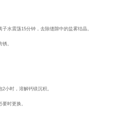
子水震荡15分钟，去除缝隙中的盐雾结晶。
防锈。
泡2小时，溶解钙镁沉积。
必要时更换。