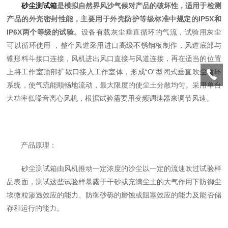
砂尘测试箱
是模拟自然界风沙气候对产品的破坏性，适用于检测
产品的外壳密封性能
，主要用于外壳防护等级标准中规定的IP5X和
IP6X两个等级的试验。
设备有载灰尘垂直循环的气流，试验用灰尘
可以循环使用 ，整个风道采用进口高级不锈钢板制作，风道底部与
锥形料斗接口连接，风机进出风口直接与风道连接，再在适当的位置
上将工作室顶部扩散口接入工作室体，形成“O”型闭式垂直吹尘循环
系统，使气流能顺畅地流动，最大限度的使尘土分散均匀。采用单台
大功率低噪音离心风机，根据试验需要用变频调速器来调节风速。
产品原理：
砂尘测试箱由风机推动一定浓度的沙尘以一定的流速吹过试验样
品表面，测试这些试验样暴露于干砂或充满尘土的大气作用下防御尘
埃微粒渗透效应的能力、防御砂砾的磨蚀或阻塞效应的能力及能否储
存和运行的能力。