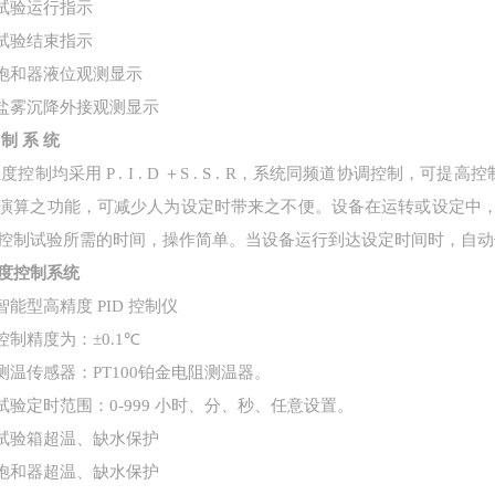
试验运行指示
试验结束指示
饱和器液位观测显示
盐雾沉降外接观测显示
制
系
统
温度控制均采用
P . I . D
＋
S . S . R
，系统同频道协调控制，可提高控
演算之功能，可减少人为设定时带来之不便。设备在运转或设定中
控制试验所需的时间，操作简单。当设备运行到达设定时间时，自动
度控制系统
智能型高精度
PID
控制仪
控制精度为：±
0.1
℃
测温传感器：
PT100
铂金电阻测温器。
试验定时范围：
0-999
小时、分、秒、任意设置。
试验箱超温、缺水保护
饱和器超温、缺水保护