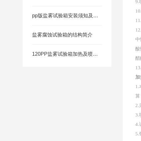
9.
10
pp版盐雾试验箱安装须知及注意事项
11
1
盐雾腐蚀试验箱的结构简介
中
酸
120PP盐雾试验箱加热及喷雾系统控制
醋
1
加
1.
算
2.
3.
4.
5.