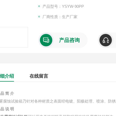
产品型号：YSYW-90PP
厂商性质：生产厂家
产品咨询
细介绍
在线留言
品
简
介
雾
腐蚀
试验
箱
乃针对各种材质之表面经电镀、阳极处理、喷涂、防锈
品
说
明