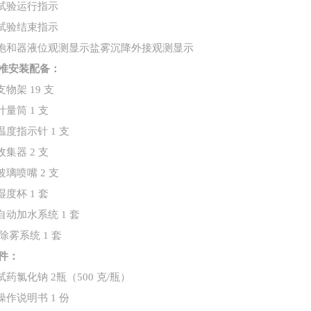
试验运行指示
试验结束指示
饱和器液位观测显示盐雾沉降外接观测显示
准安装配备：
支物架
19
支
计量筒
1
支
温度指示针
1
支
收集器
2
支
玻璃喷嘴
2
支
湿度杯
1
套
自动加水系统
1
套
除雾系统
1
套
件：
试药氯化钠
2
瓶（
500
克
/
瓶）
操作说明书
1
份