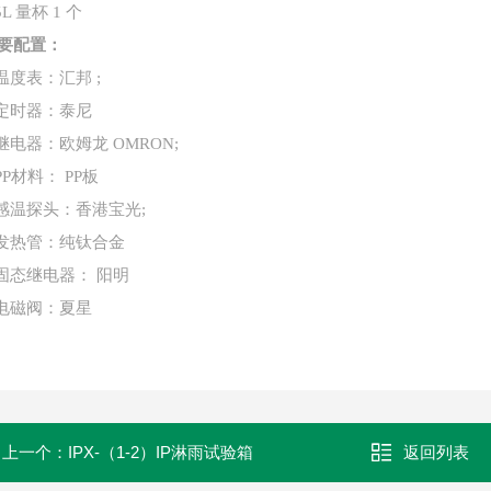
5L
量杯
1
个
要配置：
温度表：汇邦
;
定时器：泰尼
继电器：欧姆龙
OMRON;
PP
材料：
PP
板
感温探头：香港宝光
;
发热管：纯钛合金
固态继电器： 阳明
电磁阀：夏星
上一个：
IPX-（1-2）IP淋雨试验箱
返回列表