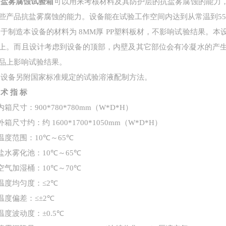
本
盐雾腐蚀试验箱
可以用来考核材料及其防护层的抗盐雾腐蚀的能力
些产品抗盐雾腐蚀的能力。设备能在试验工作空间内达到从常温到
55
用于制造本设备的材料为
8MM
厚
PP
塑料板材，不影响试验结果。本
上。而且设计考虑到设备的顶部，内壁及其它部位会有冷凝水的产
品上影响试验结果。
本设备另附国家标准规定的试验溶液配制方法。
术
指
标
内箱尺寸：
900*780*780mm
（
W*D*H
）
外箱尺寸约：约
1600*1700*1050mm
（
W*D*H
）
温度范围：
10
℃～
65
℃
盐水雾化池：
10
℃～
65
℃
空气加湿桶：
10
℃～
70
℃
温度均匀度：≤
2
℃
温度偏差：≤±
2
℃
温度波动度：±
0.5
℃