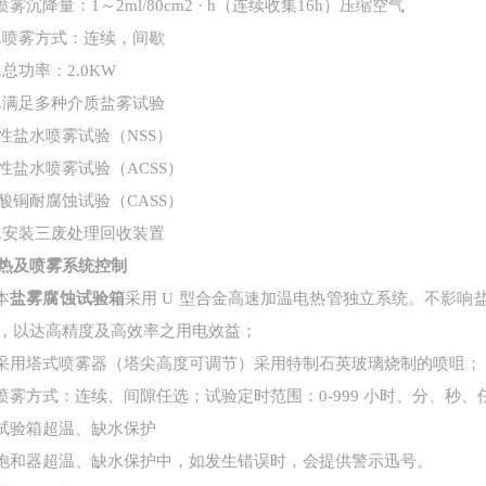
喷雾沉降量：
1
～
2ml/80cm2
·
h
（连续收集
16h
）压缩空气
.
喷雾方式：连续，间歇
.
总功率：
2.0KW
2.满足多种介质盐雾试验
性盐水喷雾试验（
NSS）
性盐水喷雾试验（
ACSS）
酸铜耐腐蚀试验（
CASS）
3.安装三废处理回收装置
热及喷雾系统控制
本
盐雾腐蚀试验箱
采用
U
型合金高速加温电热管独立系统。不影响
，以达高精度及高效率之用电效益；
采用塔式喷雾器（塔尖高度可调节）采用特制石英玻璃烧制的喷咀；
喷雾方式：连续、间隙任选；试验定时范围：
0-999
小时、分、秒、
试验箱超温、缺水保护
饱和器超温、缺水保护中，如发生错误时，会提供警示迅号。