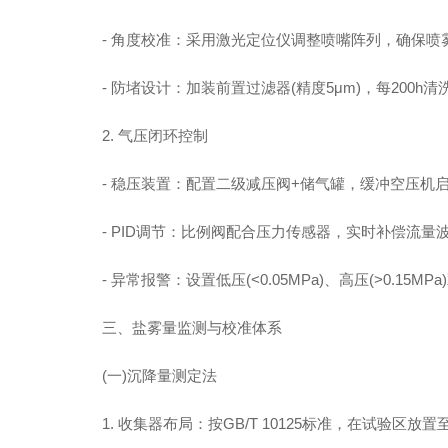
- 角度校准：采用激光定位仪调整喷嘴阵列，确保喷
- 防堵设计：加装前置过滤器(精度5μm)，每200h
2. 气压闭环控制
- 稳压装置：配置二级减压阀+储气罐，缓冲空压机
- PID调节：比例阀配合压力传感器，实时补偿流量波
- 异常报警：设置低压(<0.05MPa)、高压(>0.15MP
三、盐雾量监测与校准体系
(一)沉降量测定法
1. 收集器布局：按GB/T 10125标准，在试验区放置