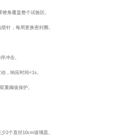
雾锥角覆盖整个试验区。
清洗喷针，每周更换密封圈。
启停冲击。
动，响应时间<1s。
a)双重阈值保护。
至少2个直径10cm玻璃皿。