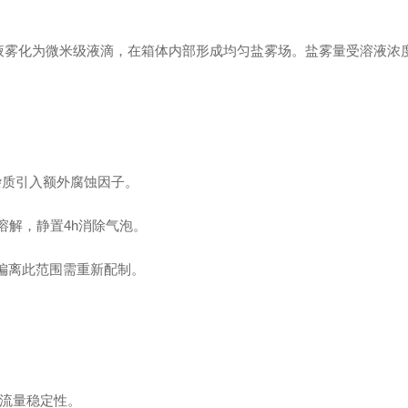
雾化为微米级液滴，在箱体内部形成均匀盐雾场。盐雾量受溶液浓
免杂质引入额外腐蚀因子。
溶解，静置4h消除气泡。
2，偏离此范围需重新配制。
与流量稳定性。