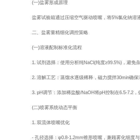
(一)盐雾形成原理
盐雾试验箱通过压缩空气驱动喷嘴，将5%氯化钠溶液
二、盐雾量精细化调控策略
(一)溶液配制标准化流程
1. 试剂选择：使用分析纯NaCl(纯度≥99.5%)，避
2. 溶解工艺：蒸馏水逐级稀释，磁力搅拌30min确保
3. pH调节：添加稀盐酸/NaOH将pH控制在6.5-7.
(二)喷雾系统动态平衡
1. 双流体喷嘴优化
- 孔径选择：φ0.8-1.2mm锥形喷嘴，兼顾雾化细度