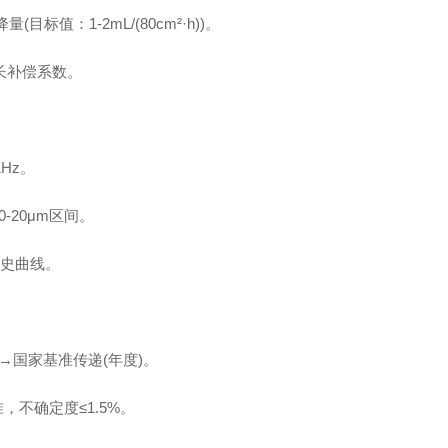
值：1-2mL/(80cm²·h))。
长补偿系数。
Hz。
20μm区间。
历史曲线。
→国家基准传递(年度)。
准，不确定度≤1.5%。