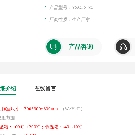
产品型号：YSCJX-30
厂商性质：生产厂家
产品咨询
细介绍
在线留言
工作室尺寸：
30
0*
30
0*
30
0
mm
（
W×H×D）
温度范围
温箱：
+60
℃~
+
20
0℃
；低温箱：
-40~-10
℃