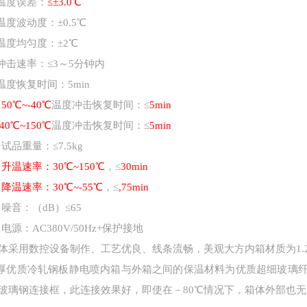
温度
误
差：
≤±
3
.0℃
温度波动度：
±
0.5
℃
温度均匀度：
±
2
℃
冲击速率：
≤3～5分钟内
温度恢复时间：
5min
150
℃
~-40
℃
温度冲击恢复时间：
≤
5min
-40
℃
~150
℃
温度冲击恢复时间：
≤
5min
试品重量：
≤
7.5kg
升温速率
：
30
℃
~150
℃
，
≤
30min
降温速率
：
30
℃
~-55
℃
，
≤
,75min
噪音：（
dB
）
≤
65
电源：
AC380V/50Hz+
保护接地
体采用数控设备制作、工艺优良、线条流畅，美观大方内箱材质为
1
厚优质冷轧钢板静电喷
内箱与外箱之间的保温材料为优质超细玻璃
玻璃钢连接框，此连接效果好，即使在－
80℃情况下，箱体外部也