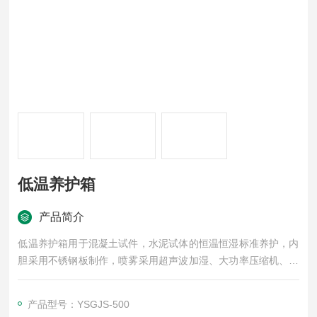
低温养护箱
产品简介
低温养护箱用于混凝土试件，水泥试体的恒温恒湿标准养护，内
胆采用不锈钢板制作，喷雾采用超声波加湿、大功率压缩机、双
层真空玻璃门、温湿度数显智能仪表可装微型打印机，是试验
室、质检中心对砼试件养护的理想设备。
产品型号：YSGJS-500