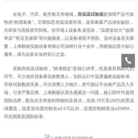
在电子、汽车、航空航天等领域，
高低温试验箱
是保障产品可靠
性的“刚需装备”。它模拟恶劣温湿度环境，提前暴露产品潜在缺陷，
为研发与质检筑牢防线。但市场上设备鱼龙混杂，“温度波动大”“故障
率高”“售后无保障”等问题频发，让采购者防不胜防。选对设备至关重
要，上海毅硕实验设备有限公司深耕行业十余年，用硬核品质与贴心
服务，成为众多企业的安心之选。
采购高低温试验箱，“精准稳定”是核心诉求，也是最容易踩坑的
环节。不少低价设备看似参数诱人，实际运行中温度偏差远超标准，
导致试验数据失真，不仅浪费人力物力，更可能让不合格产品流入市
场，引发严重后果。上海毅硕从源头规避这一问题，核心部件均选用
国际品牌，配合自主研发的智能控温算法，实现-70℃至150℃的宽温
域覆盖，温度波动度控制在±0.5℃以内，湿度控制精度达±3%RH，
符合国家及国际标准。