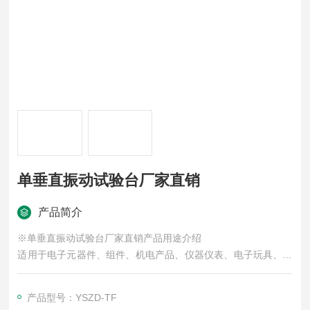
单垂直振动试验台厂家直销
产品简介
※单垂直振动试验台厂家直销产品用途介绍
适用于电子元器件、组件、机电产品、仪器仪表、电子玩具、医
药及食品包装…等行业实验室及生产线上对样品进行低频振动试
验。如品质鉴定试验，可靠性鉴定试验，耐久试验，振动模态分
产品型号：YSZD-TF
析，材料特性试验，疲劳试验，振动防治改善等。模拟产品在制