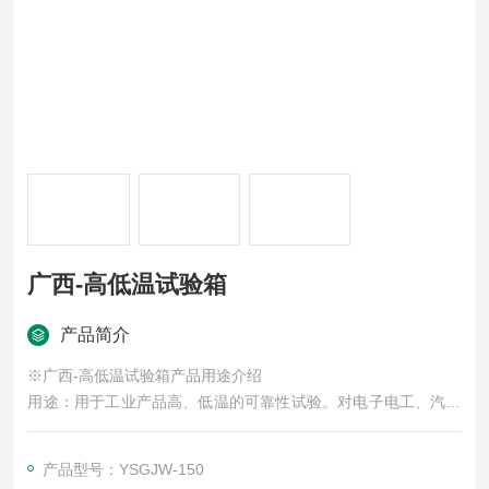
广西-高低温试验箱
产品简介
※广西-高低温试验箱产品用途介绍
用途：用于工业产品高、低温的可靠性试验。对电子电工、汽车
摩托、航空航天、船舶兵器、高等院校、科研单位等相关产品的
零部件及材料在高、低温循环变化的情况下，检验其各项性能指
产品型号：YSGJW-150
标。产品具有较宽的温度控制范围