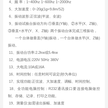
4、频 率：1~400hz 1~600hz 1~2000hz
5、大加速度：0~20g(1g=9.8m/S2)
6、振动波形:正弦波(半波、全波)
9、振动试验台振动方向:①垂直(Y轴)、②水平(X、Z轴)、
③垂直+水平(Y、X、Z轴) 两个振动台体完成三维振动，
一个台体做垂直(Y轴)振动，一个台体做水平(X、Z轴)
振动。
11、振动台功率:2.2kw或5.4kw
12、电源电压:220V 50Hz 380V
13、大电流:10A或16A
16、时间控制：任意时间可设定(秒为单位)
17、实现功能:正弦波、大加速度、调幅、时间控制。
18、全功能电脑控制：R232通讯接口要连接电脑做控
制、存储、记录、打印之功能。
19、测量仪:如需读出振幅、加速度