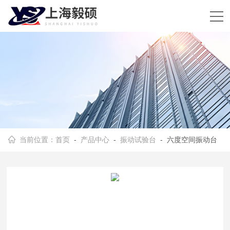
当前位置：
首页
-
产品中心
-
振动试验台
- 六度空间振动台