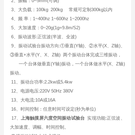
2、振幅：0~5mm(可调)
3、大负载：100kg 200kg 常规可定制300kg以内
4、频 率：1~400hz 1~600hz 1~2000hz
5、大加速度：0~20g(1g=9.8m/S2)
6、振动波形:正弦波(半波、全波)
9、振动试验台振动方向:①垂直(Y轴)、②水平(X、Z轴)、
③垂直+水平(Y、X、Z轴) 两个振动台体完成三维振动，
一个台体做垂直(Y轴)振动，一个台体做水平(X、Z轴)
振动。
11、振动台功率:2.2kw或5.4kw
12、电源电压:220V 50Hz 380V
13、大电流:10A或16A
16、时间控制：任意时间可设定(秒为单位)
17、
上海触摸屏六度空间振动试验台
实现功能:正弦波、
大加速度、调幅、时间控制。