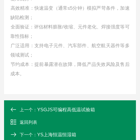
‌高效精准‌：快速温变（通常≤5分钟）模拟严苛条件，加速
缺陷检测；
‌全面验证‌：评估材料膨胀/收缩、元件老化、焊接强度等可
靠性指标；
‌广泛适用‌：支持电子元件、汽车部件、航空航天器件等多
领域测试；
‌节约成本‌：提前暴露潜在故障，降低产品失效风险及售后
成本。
YSGJS可编程高低温试验箱
上一个：
返回列表
YS上海恒温恒湿箱
下一个：