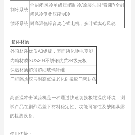
全封闭风冷单级压缩制冷/原装法国“泰康”/全封
制冷系统
闭风冷复叠压缩制冷
循环系统
耐高温低噪音离心式电机，多叶式离心风轮
箱体材质
外箱材质
优质A3钢板，表面磷化静电喷塑
内箱材质
SUS304不锈钢优质2B级光板
保温材质
超薄超细玻璃纤维
门框隔热
双层耐高低温老化硅橡胶门密封条
高低温冲击试验机‌是一种通过‌快速切换极端温度环境‌，测
试产品在剧烈温差下‌材料稳定性、功能可靠性及缺陷暴露‌
的检测设备。
‌使用优势‌：