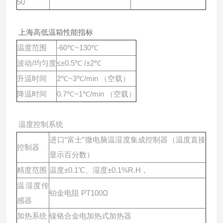
50
上海高低温箱性能指标
温度范围
-60℃~130℃
波动/均匀度
≤±0.5℃ /±2℃
升温时间
2℃~3℃/min （空载）
降温时间
0.7℃~1℃/min （空载）
温度控制系统
进口“富士”微电脑温湿度集成控制器（温度直接
控制器
显示百分数）
精度范围
温度±0.1℃、湿度±0.1%R.H，
温湿度传
铂金电阻 PT100Ω
感器
加热系统
镍铬合金电加热式加热器