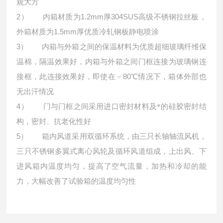
观大方
2）
1.2mm
304SUS
内箱材质为
厚
高级不锈钢拉丝板，
1.5mm
外箱材质为
厚优质冷轧钢板静电喷涂
3）
内箱与外箱之间的保温材料为优质超细玻璃纤维保
温棉，隔温效果好，内箱与外箱之间门框连接为玻璃钢连
80
接框，此连接效果好，即使在－
℃情况下，箱体外部也
无出汗情况
4）
门与门框之间采用进口密封材料及*的硅胶密封结
构，密封、抗老化性好
5）
箱内风道采用双循环系统，由三只长轴轴流风机，
三只不锈钢多翼式离心风轮及循环风道组成，上出风、下
进风箱内温度均匀，提高了空气流量，加热和冷却的能
力，大幅改善了试验箱的温度均匀性