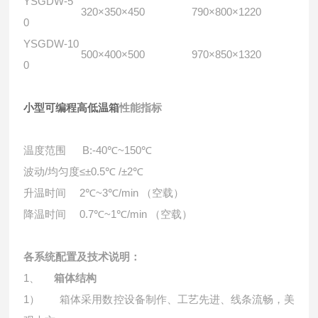
YSGDW-5
320×350×450
790×800×1220
0
YSGDW-10
500×400×500
970×850×1320
0
小型可编程高低温箱
性能指标
温度范围
B:-40℃~150℃
波动/均匀度
≤±0.5℃ /±2℃
升温时间
2℃~3℃/min （空载）
降温时间
0.7℃~1℃/min （空载）
各系统配置及技术说明：
1、
箱体结构
1）
箱体采用数控设备制作、工艺先进、线条流畅，美