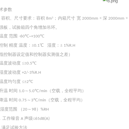
术参数
容积、尺寸要求：容积
³；内箱尺寸
宽
× 深
×
.
8m
2000mm
2000mm
强板，试验箱四个角增加吊环。
温度 范围
℃
℃
-60
~+100
控制 精度
温度：
±
℃ 湿度：±
0.1
1%R.H
指控制器设定值和控制器实测值之差）
温度波动度
≤±
℃
0.5
湿度波动度
+2/-3%R.H
温度均匀度
≤±
℃
2
升温 时间
～
℃
（空载，全程平均）
1.0
5.0
/min
降温 时间
～
℃
（空载，全程平均）
0.75
3
/min
湿度范围 （
～
）
20
98
%RH
工作噪音
声级≤
.
A
65dB(A)
满足试验方法
.