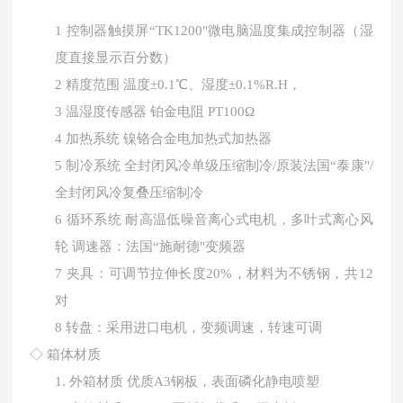
1
控制器触摸屏
“TK1200"微电脑温度集成控制器（湿
度直接显示百分数）
2
精度范围
温度
±0.1℃、湿度±0.1%R.H，
3
温湿度传感器
铂金电阻
PT100Ω
4
加热系统
镍铬合金电加热式加热器
5
制冷系统
全封闭风冷单级压缩制冷
/原装法国“泰康"/
全封闭风冷复叠压缩制冷
6
循环系统
耐高温低噪音离心式电机，多叶式离心风
轮
调速器：法国
“施耐德"变频器
7
夹具：可调节拉伸长度
20%，材料为不锈钢，共12
对
8
转盘：采用进口电机，变频调速，转速可调
◇ 箱体材质
1.
外箱材质
优质
A3钢板，表面磷化静电喷塑