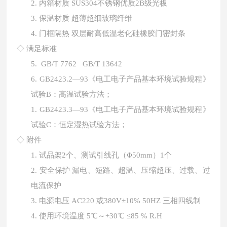
2.
内箱材质
SUS304不锈钢优质2B级光板
3.
保温材质
超薄超细玻璃纤维
4.
门框隔热
双层耐高低温老化硅橡胶门密封条
◇ 满足标准
5.
GB/T 7762
GB/T 13642
6.
GB2423.2—93《电工电子产品基本环境试验规程》
试验B：高温试验方法；
1.
GB2423.3—93《电工电子产品基本环境试验规程》
试验C：恒定湿热试验方法；
◇ 附件
1.
试品架
2个、测试引线孔（Φ50mm）1个
2.
安全保护
漏电、短路、超温、压缩超压、过载、过
电流保护
3.
电源电压
AC220 或380V±10% 50HZ 三相四线制
4.
使用环境温度
5℃～+30℃ ≤85 % R.H