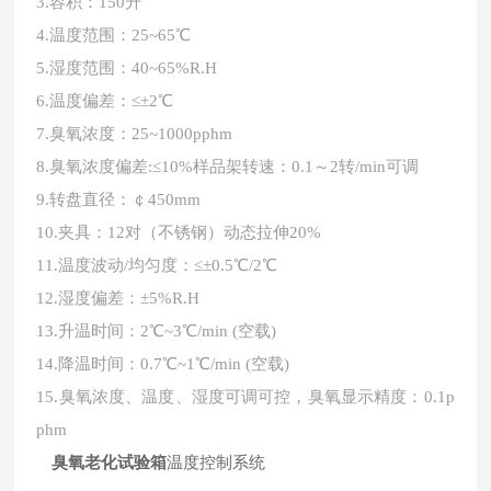
3.
容积：150升
4.
温度
范围
：
25
~
65
℃
5.
湿度范围：
40
~
65
%R.H
6.
温度偏差：
≤±
2
℃
7.
臭氧浓度：
25~1000
pphm
8.
臭氧浓度偏差:≤10%样品架转速：0.1～2转/min可调
9.
转盘直径：￠450mm
10.
夹具：12对（不锈钢）动态拉伸20%
11.
温度
波动/均匀度：≤±0.5℃/2℃
12.
湿度
偏差
：±
5%
R.H
13.
升温时间：2℃~3℃/min (空载)
14.降温时间：
0.7℃~1℃/min (空载)
15.臭氧浓度、温度、湿度可调可控，臭氧显示精度：0.1p
phm
臭氧老化试验箱
温度控制系统