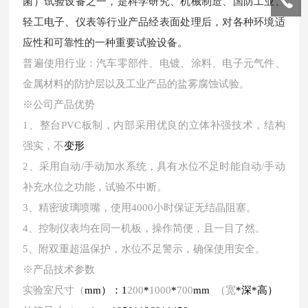
菌）试验设备之一，是科学研究、机械制造、国防工业、
轻工电子、仪表等行业产品经表面处理后，对各种环境适
应性和可靠性的一种重要试验设备。
普遍使用行业：汽车零部件、电镀、涂料、电子元气件、
金属材料的防护层以及工业产品的盐雾腐蚀试验。
※公司产品优势
1、整台PVC板制，内部采用优良的立体补强技术，结构
强实，不
变形
2、采用自动/手动加水系统，具有水位不足时能自动/手动
补充水位之功能，试验不中断。
3、精密玻璃喷嘴，使用4000小时保证无结晶阻塞。
4、控制仪表均在同一机板，操作简便，且一目了然。
5、附双重超温保护，水位不足警示，确保使用安全。
※产品技术参数
实验室尺寸（
mm）：
1
200
*
1000
*
700
mm
（宽
*深*高）