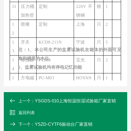
11
压力桶
定制
220V不
根
1
加热管
锈钢
1
喷嘴
定制
上海
只
2
2
1
开关
KCD8-211N
宁波
只
5
注：
1、本公司生产的盐雾试验机在箱体的外面可见
3
饱和桶里的水位。
1
传感器
PT100
宝光
只
2
2、盐雾试验机均有停电记忆功能
4
1
方电磁
PU-M03
HOYAN
只
1
5
阀
1
圆电磁
2W-025-08
SYPO
只
3
YSGDS-010上海恒温恒湿试验箱厂家直销
上一个：
6
阀
返回列表
1
前调压
AR-2000
亚德客
套
1
7
阀
YSZD-CYTF6振动台厂家直销
下一个：