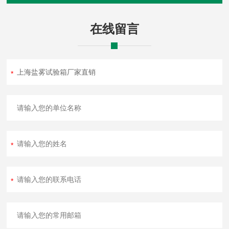
1
后调压
AFR-2000
亚德客
套
1
8
阀
在线留言
1
熔断器
RT18-63X
正浩
套
1
9
2
气缸
SC40*450
东特
对
1
0
2
底座
2800*1200
宁波定
套
1
1
制不锈
钢
2
超温保
30-150度
韩国彩
套
2
2
护装置
虹
2
喷雾塔
定制
上海
套
1
3