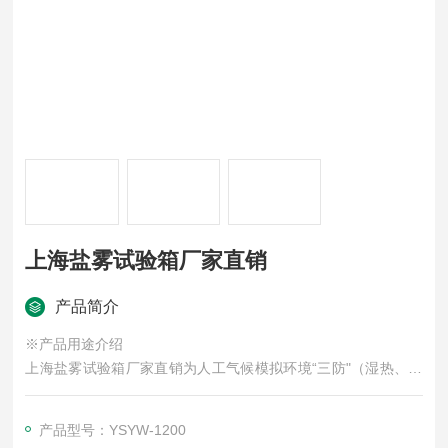
上海盐雾试验箱厂家直销
产品简介
※产品用途介绍
上海盐雾试验箱厂家直销为人工气候模拟环境“三防"（湿热、盐
雾、霉菌）试验设备之一，是科学研究、机械制造、国防工业、
轻工电子、仪表等行业产品经表面处理后，对各种环境适应性和
产品型号：YSYW-1200
可靠性的一种重要试验设备。