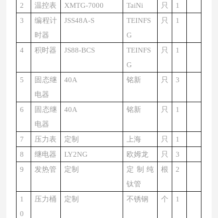
2
温控表
XMTG-7000
TaiNi
只
1
3
编程计
JSS48A-S
TEINFS
只
1
时器
G
4
积时器
JS88-BCS
TEINFS
只
1
G
5
固态继
40A
铭新
只
3
电器
6
固态继
40A
铭新
只
1
电器
7
压力表
定制
上海
只
1
8
继电器
LY2NG
欧姆龙
只
3
9
发热管
定制
定制纯
根
2
钛管
1
压力桶
定制
不锈钢
个
1
0