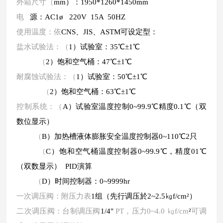
外箱尺寸（
mm）：1950*1260*1450mm
电
源：AC1ø 220V 15A 50HZ
使用温度：依
CNS、JIS、ASTM可设定型：
盐水试验法：（
1）试验室：35℃±1℃
（
2）饱和空气桶：47℃±1℃
耐腐蚀试验法：（
1）试验室：50℃±1℃
（
2）饱和空气桶：63℃±1℃
控制系统：（
A）试验室温度控制0~99.9℃精度0.1℃（双
数位显示）
（
B）加热槽液体膨胀安全温度控制器0~110℃2只
（
C）饱和空气桶温度控制器0~99.9℃，精度01℃
（双数显示） PID演算
（
D）时间控制器：0~9999hr
一次调压阀：附压力表
1组（先行调压於2~2.5㎏f/cm²）
二次调压阀：台制调压阀
1/4
"
PT，压力0~4.0 ㎏f/cm
²
可调