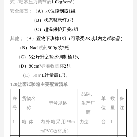
式（喷雾压力调节於
1.0kgf/cm
²
）
安全装置：（
A）水位控制器1组
（
B）状态警示灯3只
（
C）超温保护开关2组
其他；（
A）置物下班棒1组（可承受2Kg以内之试验品）
（
B）Nac
l
试药
500g装2瓶
（
C）5公斤升之盐水调制桶1只
（
D）80cm
²
标准收集杯
2只
（
E
）
50
ｍ
L计量筒1只。
120盐雾试验箱主要配置清单
品牌、
序
货物名
单
数
备
型号规格
生产厂
号
称
位
量
注
商
1
箱
体
内外箱采用
*8m
力达
台
1
mPVC板材质）