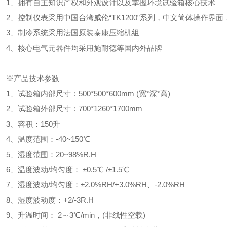
、拥有自主知识产权和外观设计以及掌握环境试验箱核心技术
、控制仪表采用中国台湾威伦“TK1200”系列，中文简体操作界面，可选
、制冷系统采用法国原装泰康压缩机组
、核心电气元器件均采用施耐德等国内外品牌
※产品技术参数
、试验箱内部尺寸：500*500*600mm (宽*深*高)
、试验箱外部尺寸：700*1260*1700mm
、容积：150升
、温度范围：-40~150℃
、湿度范围：20~98%R.H
、温度波动/均匀度： ±0.5℃ /±1.5℃
、湿度波动/均匀度：±2.0%RH/+3.0%RH、-2.0%RH
、湿度波动度：+2/-3R.H
、升温时间： 2～3℃/min，(非线性空载)