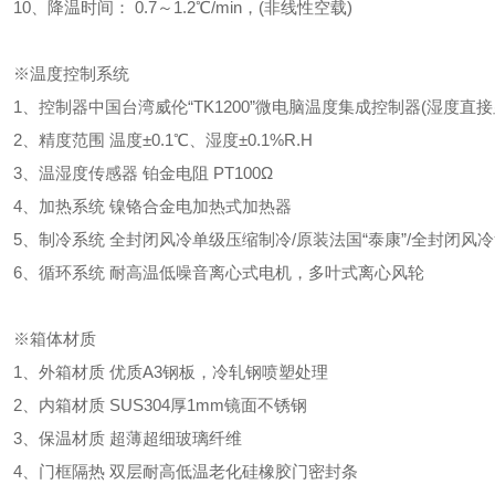
0、降温时间： 0.7～1.2℃/min，(非线性空载)
※温度控制系统
、控制器中国台湾威伦“TK1200”微电脑温度集成控制器(湿度直接
、精度范围 温度±0.1℃、湿度±0.1%R.H
、温湿度传感器 铂金电阻 PT100Ω
、加热系统 镍铬合金电加热式加热器
、制冷系统 全封闭风冷单级压缩制冷/原装法国“泰康”/全封闭风
、循环系统 耐高温低噪音离心式电机，多叶式离心风轮
※箱体材质
、外箱材质 优质A3钢板，冷轧钢喷塑处理
、内箱材质 SUS304厚1mm镜面不锈钢
、保温材质 超薄超细玻璃纤维
、门框隔热 双层耐高低温老化硅橡胶门密封条