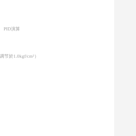
 PID演算
调节於1.0kgf/cm²）