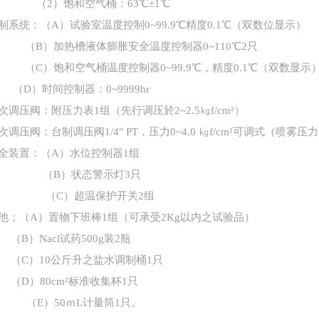
（
2）饱和空气桶：63℃±1℃
制系统：（
A）试验室温度控制0~99.9℃精度0.1℃（双数位显示）
（
B）加热槽液体膨胀安全温度控制器0~110℃2只
（
C）饱和空气桶温度控制器0~99.9℃，精度0.1℃（双数显示）
（
D）时间控制器：0~9999hr
次调压阀：附压力表
1组（先行调压於2~2.5㎏f/cm²）
次调压阀：台制调压阀
1/4" PT，压力0~4.0 ㎏f/cm²可调式（喷雾压力
全装置：（
A）水位控制器1组
（
B）状态警示灯3只
（
C）超温保护开关2组
他；（
A）置物下班棒1组（可承受2Kg以内之试验品）
（
B）Nacl试药500g装2瓶
（
C）10公斤升之盐水调制桶1只
（
D）80cm²标准收集杯1只
（
E
）
50
ｍ
L计量筒1只。