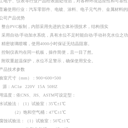
工电子、仪表等行业产品经表面处理后，对各种环境适应性和可
普遍使用行业：汽车零部件、电镀、涂料、电子元气件、金属材料的
公司产品优势
、整台PVC板制，内部采用先进的立体补强技术，结构强实
、采用自动/手动加水系统，具有水位不足时能自动/手动补充水位之
、精密玻璃喷嘴，使用4000小时保证无结晶阻塞。
、控制仪表均在同一机板，操作简便，且一目了然。
、附双重超温保护，水位不足警示，确保使用安全。
产品技术参数
验室尺寸（
mm）：900×600×500
源：
AC1ø 220V 15A 50HZ
用温度：依
CNS、JIS、ASTM可设定型：
水试验法：（
1）试验室：35℃±1℃
（
2）饱和空气桶：47℃±1℃
腐蚀试验法：（
1）试验室：50℃±1℃