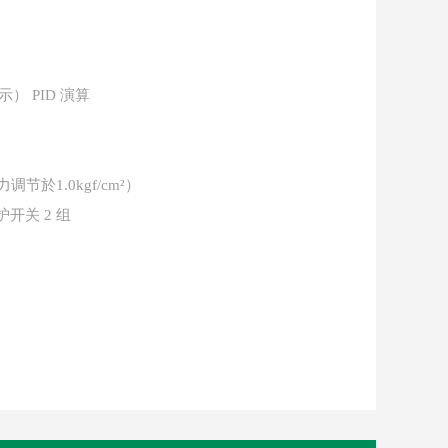
） PID 演算
力调节於1.0kgf/cm²）
护开关 2 组