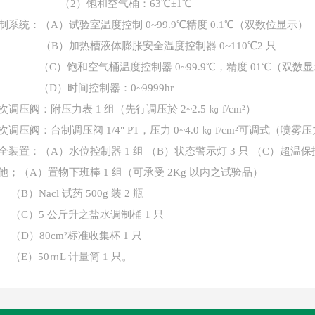
（
2）饱和空气桶：63℃±1℃
制系统：（
A）试验室温度控制 0~99.9℃精度 0.1℃（双数位显示）
（
B）加热槽液体膨胀安全温度控制器 0~110℃2 只
（
C）饱和空气桶温度控制器 0~99.9℃，精度 01℃（双数显示
（
D）时间控制器：0~9999hr
次调压阀：附压力表
1 组（先行调压於 2~2.5 ㎏ f/cm²）
次调压阀：台制调压阀
1/4" PT，压力 0~4.0 ㎏ f/cm²可调式（喷雾压
全装置：（
A）水位控制器 1 组 （B）状态警示灯 3 只 （C）超温保
他；（
A）置物下班棒 1 组（可承受 2Kg 以内之试验品）
（
B）Nacl 试药 500g 装 2 瓶
（
C）5 公斤升之盐水调制桶 1 只
（
D）80cm²标准收集杯 1 只
（
E
）
50
ｍ
L 计量筒 1 只。