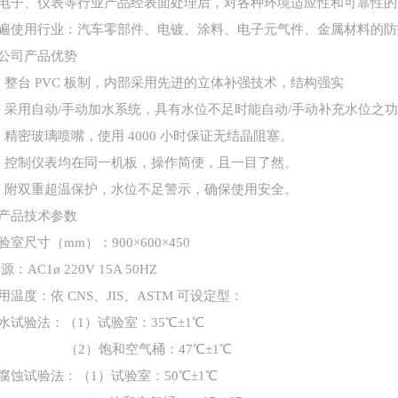
电子、仪表等行业产品经表面处理后，对各种环境适应性和可靠性的
遍使用行业：汽车零部件、电镀、涂料、电子元气件、金属材料的防
公司产品优势
、整台 PVC 板制，内部采用先进的立体补强技术，结构强实
、采用自动/手动加水系统，具有水位不足时能自动/手动补充水位之
、精密玻璃喷嘴，使用 4000 小时保证无结晶阻塞。
、控制仪表均在同一机板，操作简便，且一目了然。
、附双重超温保护，水位不足警示，确保使用安全。
产品技术参数
验室尺寸（
mm）：900×600×450
源：
AC1ø 220V 15A 50HZ
用温度：依
CNS、JIS、ASTM 可设定型：
水试验法：（
1）试验室：35℃±1℃
（
2）饱和空气桶：47℃±1℃
腐蚀试验法：（
1）试验室：50℃±1℃