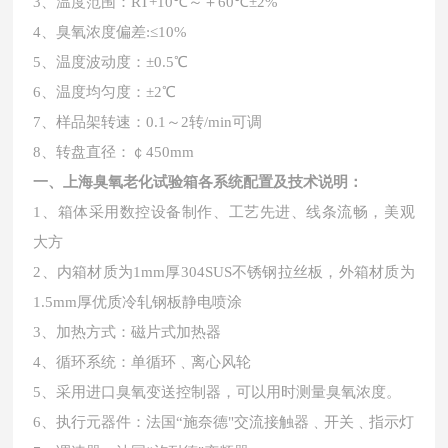
3、温度范围：RT+10℃～＋60℃±2%
4、臭氧浓度偏差:≤10%
5、温度波动度：±0.5℃
6、温度均匀度：±2℃
7、样品架转速：0.1～2转/min可调
8、转盘直径：￠450mm
一、
上海臭氧老化试验箱
各系统配置及技术说明：
1、箱体采用数控设备制作、工艺先进、线条流畅，美观
大方
2、内箱材质为1mm厚304SUS不锈钢拉丝板，外箱材质为
1.5mm厚优质冷轧钢板静电喷涂
3、加热方式：磁片式加热器
4、循环系统：单循环﹑离心风轮
5、采用进口臭氧变送控制器，可以用时测量臭氧浓度。
6、执行元器件：法国“施奈德"交流接触器﹑开关﹑指示灯