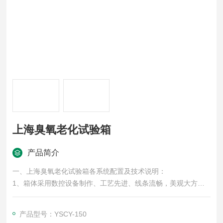
上海臭氧老化试验箱
产品简介
一、上海臭氧老化试验箱各系统配置及技术说明：
1、箱体采用数控设备制作、工艺先进、线条流畅，美观大方
2、内箱材质为1mm厚304SUS高级不锈钢拉丝板，外箱材质为
1.5mm厚优质冷轧钢板静电喷涂
产品型号：YSCY-150
3、加热方式：磁片式加热器