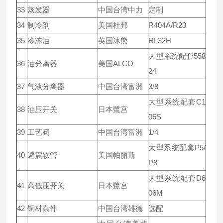
33
蒸发器
中国台湾中力
定制
34
制冷剂
美国杜邦
R404A/R23
35
冷冻油
英国冰熊
RL32H
大型系统配套558
36
油分离器
美国ALCO
24
37
气液分离器
中国台湾富洲
3/8
大型系统配套C1
38
油压开关
日本鹭宫
06S
39
工艺阀
中国台湾富洲
1/4
大型系统配套P5/
40
避震软管
美国帕丽斯
P8
大型系统配套D6
41
高低压开关
日本鹭宫
06M
42
铜材杂件
中国台湾雄德
选配