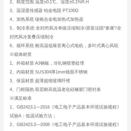
2、精度范围 温度±0.1℃、湿度±0.1%R.H
3、温湿度传感器 铂金电阻 PT100Ω
4、加热系统 镍铬合金电加热式加热器
5、制冷系统 全封闭风冷单级压缩制冷/原装法国“泰康”/全
封闭风冷复叠压缩制冷
6、循环系统 耐高温低噪音离心式电机，多叶式离心风轮
※箱体材质
1、外箱材质 A3钢板，冷轧钢喷塑处理
2、内箱材质 SUS304厚1mm镜面不锈钢
3、保温材质 超薄超细玻璃纤维
4、门框隔热 双层耐高低温老化硅橡胶门密封条
※满足标准
1、GB2423.1—2016《电工电子产品基本环境试验规程》
试验A：低温试验方法；
2、GB2423.2—2008《电工电子产品基本环境试验规程》