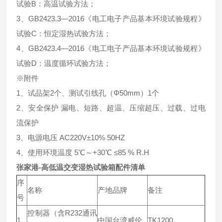
试验B：高温试验方法；
3、GB2423.3—2016《电工电子产品基本环境试验规程》
试验C：恒定湿热试验方法；
4、GB2423.4—2016《电工电子产品基本环境试验规程》
试验D：温度循环试验方法；
※附件
1、试品架2个、测试引线孔（Φ50mm）1个
2、安全保护 漏电、短路、超温、压缩超压、过载、过电
流保护
3、电源电压 AC220V±10% 50HZ
4、使用环境温度 5℃～+30℃ ≤85 % R.H
张家港-高低温交变湿热试验箱配件清单
序
名称
产地品牌
备注
号
控制器（含R232通讯
1
中国台湾威伦
TK1200