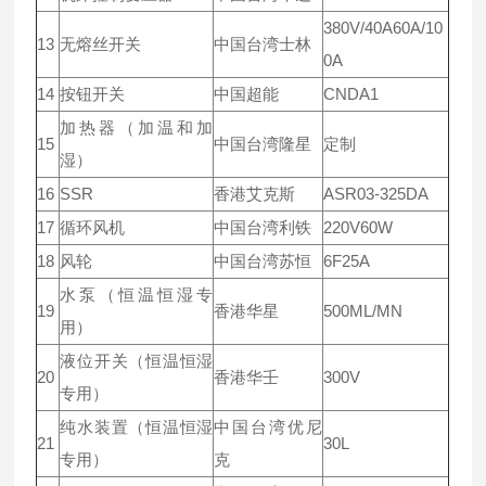
380V/40A60A/10
13
无熔丝开关
中国台湾士林
0A
14
按钮开关
中国超能
CNDA1
加热器（加温和加
15
中国台湾隆星
定制
湿）
16
SSR
香港艾克斯
ASR03-325DA
17
循环风机
中国台湾利铁
220V60W
18
风轮
中国台湾苏恒
6F25A
水泵（恒温恒湿专
19
香港华星
500ML/MN
用）
液位开关（恒温恒湿
20
香港华壬
300V
专用）
纯水装置（恒温恒湿
中国台湾优尼
21
30L
专用）
克