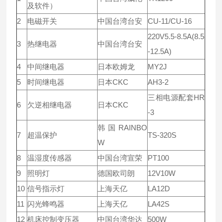
及软件）
2
电磁开关
中国台湾台安
CU-11/CU-16
220V5.5-8.5A(8.5
3
热继电器
中国台湾台安
-12.5A)
4
中间继电器
日本欧姆龙
MY2J
5
时间继电器
日本CKC
AH3-2
三相电源配套HR
6
欠逆相继电器
日本CKC
-3
韩国RAINBO
7
超温保护
TS-320S
W
8
温湿度传感器
中国台湾宣荣
PT100
9
照明灯
德国欧司朗
12V10W
10
信号指示灯
上海天亿
LA12D
11
闪光蜂鸣器
上海天亿
LA42S
12
机床控制变压器
中国台湾华达
500W