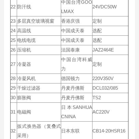
中国台湾GOO
22
防汗线
24VDC50W
LMAX
23
多层真空玻璃视窗
香港庆强
定制
24
高温线
中国成天泰
选配
25
电线电缆
中国成天泰
选配
26
压缩机
法国泰康
JAZ2464E
中国台湾科威
27
冷凝器
定制
力
28
冷凝风机
德国顿力
220V350V
29
干燥过滤器
丹麦丹佛斯
DCL032/085
30
膨胀阀
丹麦丹佛斯
TS2
日本SANHUA
31
电磁阀
AC220V
CNINA
扳式换热器（复叠式
32
日本东联
CB14-20HSR16
采用）