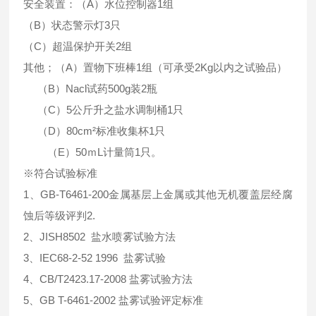
安全装置：（A）水位控制器1组
（B）状态警示灯3只
（C）超温保护开关2组
其他；（A）置物下班棒1组（可承受2Kg以内之试验品）
（B）Nacl试药500g装2瓶
（C）5公斤升之盐水调制桶1只
（D）80cm²标准收集杯1只
（E）50ｍL计量筒1只。
※符合试验标准
1、GB-T6461-200金属基层上金属或其他无机覆盖层经腐
蚀后等级评判2.
2、JISH8502 盐水喷雾试验方法
3、IEC68-2-52 1996 盐雾试验
4、CB/T2423.17-2008 盐雾试验方法
5、GB T-6461-2002 盐雾试验评定标准