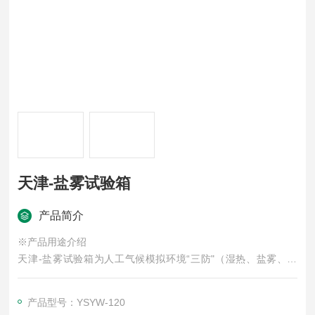
天津-盐雾试验箱
产品简介
※产品用途介绍
天津-盐雾试验箱为人工气候模拟环境“三防"（湿热、盐雾、霉
菌）试验设备之一，是科学研究、机械制造、国防工业、轻工电
子、仪表等行业产品经表面处理后，对各种环境适应性和可靠性
产品型号：YSYW-120
的一种重要试验设备。