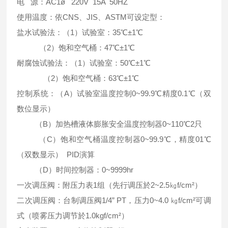
电 源：AC1ø 220V 15A 50HZ
使用温度：依CNS、JIS、ASTM可设定型：
盐水试验法：（1）试验室：35℃±1℃
（2）饱和空气桶：47℃±1℃
耐腐蚀试验法：（1）试验室：50℃±1℃
（2）饱和空气桶：63℃±1℃
控制系统：（A）试验室温度控制0~99.9℃精度0.1℃（双
数位显示）
（B）加热槽液体膨胀安全温度控制器0~110℃2只
（C）饱和空气桶温度控制器0~99.9℃，精度01℃
（双数显示） PID演算
（D）时间控制器：0~9999hr
一次调压阀：附压力表1组（先行调压於2~2.5㎏f/cm²）
二次调压阀：台制调压阀1/4” PT，压力0~4.0 ㎏f/cm²可调
式（喷雾压力调节於1.0kgf/cm²）