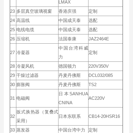
LMAX
23
多层真空玻璃视窗
香港庆强
定制
24
高温线
中国成天泰
选配
25
电线电缆
中国成天泰
选配
26
压缩机
法国泰康
JAZ2464E
中国台湾科威
27
冷凝器
定制
力
28
冷凝风机
德国顿力
220V350V
29
干燥过滤器
丹麦丹佛斯
DCL032/085
30
膨胀阀
丹麦丹佛斯
TS2
日本SANHUA
31
电磁阀
AC220V
CNINA
扳式换热器（复叠式
32
日本东联系
CB14-20HSR16
采用）
33
蒸发器
中国台湾中力
定制