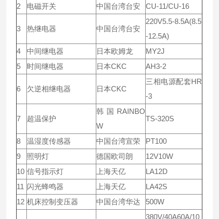
2
电磁开关
中国台湾台安
CU-11/CU-16
220V5.5-8.5A(8.5
3
热继电器
中国台湾台安
-12.5A)
4
中间继电器
日本欧姆龙
MY2J
5
时间继电器
日本CKC
AH3-2
三相电源配套HR
6
欠逆相继电器
日本CKC
-3
韩国RAINBO
7
超温保护
TS-320S
W
8
温湿度传感器
中国台湾宣荣
PT100
9
照明灯
德国欧司朗
12V10W
10
信号指示灯
上海天亿
LA12D
11
闪光蜂鸣器
上海天亿
LA42S
12
机床控制变压器
中国台湾华达
500W
380V/40A60A/10