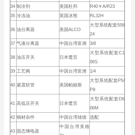
34
制冷剂
美国杜邦
R40￥A/R23
35
冷冻油
英国冰熊
RL32H
大型系统配套558
36
油分离器
美国ALCO
24
37
气液分离器
中国台湾富洲
3/8
大型系统配套C1
38
油压开关
日本鹭宫
06S
39
工艺阀
中国台湾富洲
1/4
大型系统配套P5/
40
避震软管
美国帕丽斯
P8
大型系统配套D6
41
高低压开关
日本鹭宫
06M
42
铜材杂件
中国台湾雄德
选配
中国台湾美格
43
固态继电器