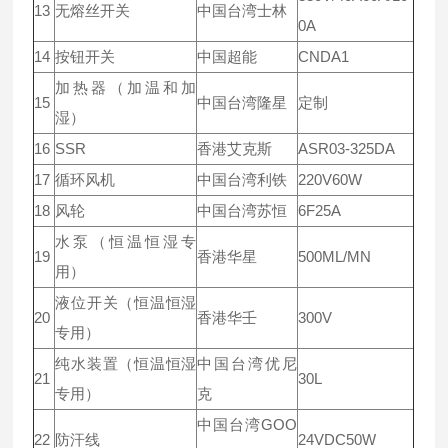
13
无熔丝开关
中国台湾士林
0A
14
按钮开关
中国超能
CNDA1
加热器（加温和加
15
中国台湾隆星
定制
湿）
16
SSR
香港艾克斯
ASR03-325DA
17
循环风机
中国台湾利铁
220V60W
18
风轮
中国台湾苏恒
6F25A
水泵（恒温恒湿专
19
香港华星
500ML/MN
用）
液位开关（恒温恒湿
20
香港华壬
300V
专用）
纯水装置（恒温恒湿
中国台湾优尼
21
30L
专用）
克
中国台湾GOO
22
防汗线
24VDC50W