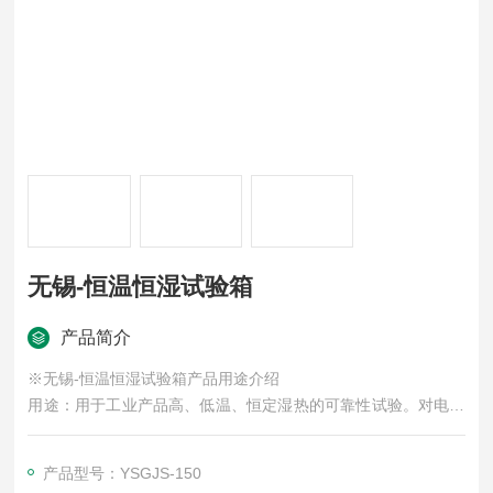
无锡-恒温恒湿试验箱
产品简介
※无锡-恒温恒湿试验箱产品用途介绍
用途：用于工业产品高、低温、恒定湿热的可靠性试验。对电子
电工、汽车摩托、航空航天、船舶兵器、
高等院校、科研单位等相关产品的零部件及材料在高、低温循
产品型号：YSGJS-150
环、恒定湿热变化的情况下，检验其各项性