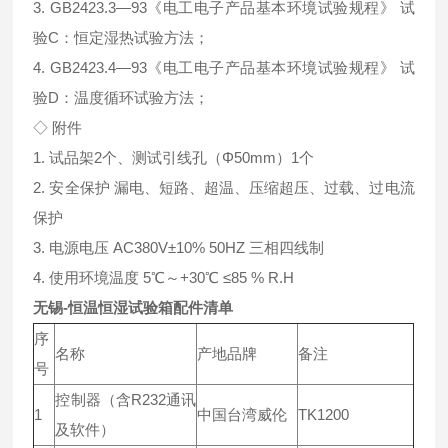
3. GB2423.3—93《电工电子产品基本环境试验规程》 试
验C：恒定湿热试验方法；
4. GB2423.4—93《电工电子产品基本环境试验规程》 试
验D：温度循环试验方法；
◇ 附件
1. 试品架2个、测试引线孔（Φ50mm）1个
2. 安全保护 漏电、短路、超温、压缩超压、过载、过电流
保护
3. 电源电压 AC380V±10% 50HZ 三相四线制
4. 使用环境温度 5℃～+30℃ ≤85 % R.H
无锡-恒温恒湿试验箱配件清单
序
名称
产地品牌
备注
号
控制器（含R232通讯
1
中国台湾威伦
TK1200
及软件）