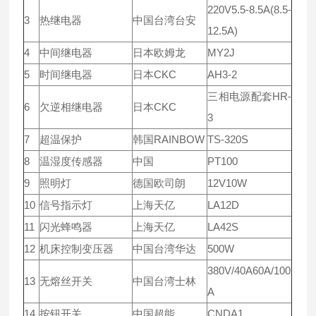
220V5.5-8.5A(8.5-
3
热继电器
中国台湾台安
12.5A)
4
中间继电器
日本欧姆龙
MY2J
5
时间继电器
日本CKC
AH3-2
三相电源配套HR-
6
欠逆相继电器
日本CKC
3
7
超温保护
韩国RAINBOW
TS-320S
8
温湿度传感器
中国
PT100
9
照明灯
德国欧司朗
12V10W
10
信号指示灯
上海天亿
LA12D
11
闪光蜂鸣器
上海天亿
LA42S
12
机床控制变压器
中国台湾华达
500W
380V/40A60A/100
13
无熔丝开关
中国台湾士林
A
14
按钮开关
中国超能
CNDA1