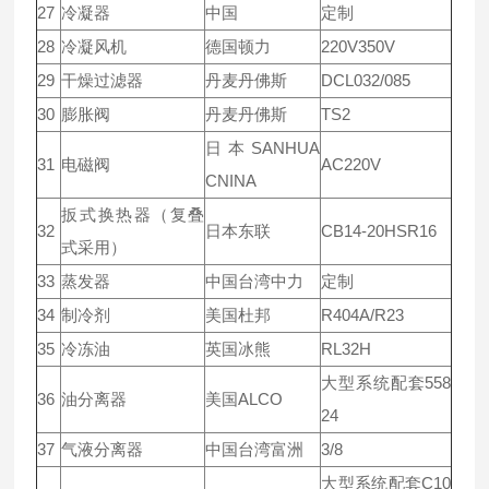
27
冷凝器
中国
定制
28
冷凝风机
德国顿力
220V350V
29
干燥过滤器
丹麦丹佛斯
DCL032/085
30
膨胀阀
丹麦丹佛斯
TS2
日本SANHUA
31
电磁阀
AC220V
CNINA
扳式换热器（复叠
32
日本东联
CB14-20HSR16
式采用）
33
蒸发器
中国台湾中力
定制
34
制冷剂
美国杜邦
R404A/R23
35
冷冻油
英国冰熊
RL32H
大型系统配套558
36
油分离器
美国ALCO
24
37
气液分离器
中国台湾富洲
3/8
大型系统配套C10