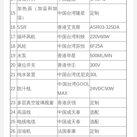
加热器（加温和加
15
中国台湾隆星
定制
湿）
16
SSR
香港艾克斯
ASR03-325DA
17
循环风机
中国台湾利铁
220V60W
18
风轮
中国台湾苏恒
6F25A
19
水泵
香港华星
500ML/MN
20
液位开关
香港华壬
300V
21
纯水装置
中国台湾优尼克
30L
中国台湾GOOL
22
防汗线
24VDC50W
MAX
23
多层真空玻璃视窗
香港庆强
定制
24
高温线
中国成天泰
选配
25
电线电缆
中国成天泰
选配
26
压缩机
法国泰康
定制