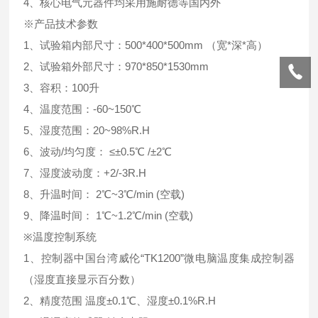
4、核心电气元器件均采用施耐德等国内外
※产品技术参数
1、试验箱内部尺寸：500*400*500mm （宽*深*高）
2、试验箱外部尺寸：970*850*1530mm
3、容积：100升
4、温度范围：-60~150℃
5、湿度范围：20~98%R.H
6、波动/均匀度： ≤±0.5℃ /±2℃
7、湿度波动度：+2/-3R.H
8、升温时间： 2℃~3℃/min (空载)
9、降温时间： 1℃~1.2℃/min (空载)
※温度控制系统
1、控制器中国台湾威伦“TK1200”微电脑温度集成控制器
（湿度直接显示百分数）
2、精度范围 温度±0.1℃、湿度±0.1%R.H