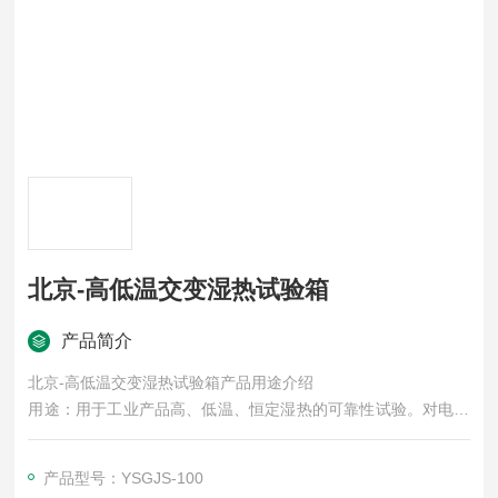
北京-高低温交变湿热试验箱
产品简介
北京-高低温交变湿热试验箱产品用途介绍
用途：用于工业产品高、低温、恒定湿热的可靠性试验。对电子
电工、汽车摩托、航空航天、船舶兵器、高等院校、科研单位等
相关产品的零部件及材料在高、低温循环、恒定湿热变化的情况
产品型号：YSGJS-100
下，检验其各项性能指标。