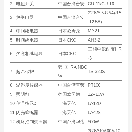
2
电磁开关
中国台湾台安
CU-11/CU-16
220V5.5-8.5A(8.5
3
热继电器
中国台湾台安
-12.5A)
4
中间继电器
日本欧姆龙
MY2J
5
时间继电器
日本CKC
AH3-2
三相电源配套HR
6
欠逆相继电器
日本CKC
-3
韩国RAINBO
7
超温保护
TS-320S
W
8
温湿度传感器
中国台湾宣荣
PT100
9
照明灯
德国欧司朗
12V10W
10
信号指示灯
上海天亿
LA12D
11
闪光蜂鸣器
上海天亿
LA42S
12
机床控制变压器
中国台湾华达
500W
380V/40A60A/10