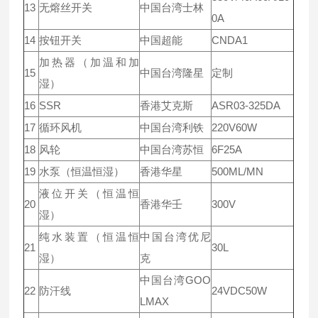
13
无熔丝开关
中国台湾士林
0A
14
按钮开关
中国超能
CNDA1
加热器（加温和加
15
中国台湾隆星
定制
湿）
16
SSR
香港艾克斯
ASR03-325DA
17
循环风机
中国台湾利铁
220V60W
18
风轮
中国台湾苏恒
6F25A
19
水泵（恒温恒湿）
香港华星
500ML/MN
液位开关（恒温恒
20
香港华壬
300V
湿）
纯水装置（恒温恒
中国台湾优尼
21
30L
湿）
克
中国台湾GOO
22
防汗线
24VDC50W
LMAX