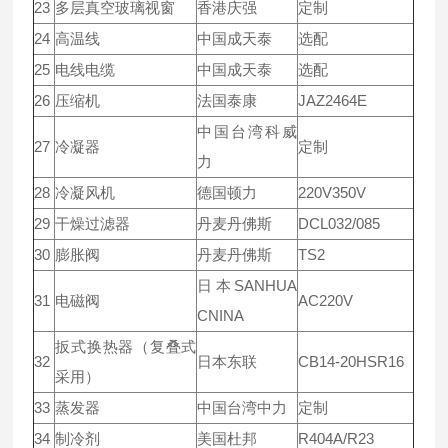
23
多层真空玻璃视窗
香港庆强
定制
24
高温线
中国成天泰
选配
25
电线电缆
中国成天泰
选配
26
压缩机
法国泰康
JAZ2464E
中国台湾科威
27
冷凝器
定制
力
28
冷凝风机
德国顿力
220V350V
29
干燥过滤器
丹麦丹佛斯
DCL032/085
30
膨胀阀
丹麦丹佛斯
TS2
日本SANHUA
31
电磁阀
AC220V
CNINA
扳式换热器（复叠式
32
日本东联
CB14-20HSR16
采用）
33
蒸发器
中国台湾中力
定制
34
制冷剂
美国杜邦
R404A/R23