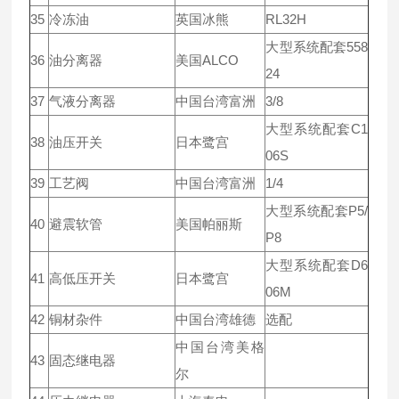
35
冷冻油
英国冰熊
RL32H
大型系统配套558
36
油分离器
美国ALCO
24
37
气液分离器
中国台湾富洲
3/8
大型系统配套C1
38
油压开关
日本鹭宫
06S
39
工艺阀
中国台湾富洲
1/4
大型系统配套P5/
40
避震软管
美国帕丽斯
P8
大型系统配套D6
41
高低压开关
日本鹭宫
06M
42
铜材杂件
中国台湾雄德
选配
中国台湾美格
43
固态继电器
尔