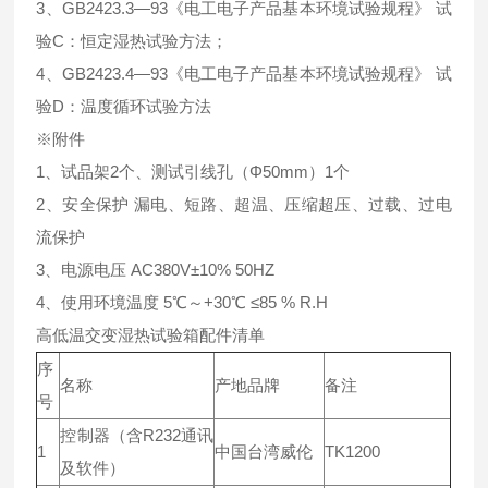
3、GB2423.3—93《电工电子产品基本环境试验规程》 试
验C：恒定湿热试验方法；
4、GB2423.4—93《电工电子产品基本环境试验规程》 试
验D：温度循环试验方法
※附件
1、试品架2个、测试引线孔（Φ50mm）1个
2、安全保护 漏电、短路、超温、压缩超压、过载、过电
流保护
3、电源电压 AC380V±10% 50HZ
4、使用环境温度 5℃～+30℃ ≤85 % R.H
高低温交变湿热试验箱配件清单
序
名称
产地品牌
备注
号
控制器（含R232通讯
1
中国台湾威伦
TK1200
及软件）