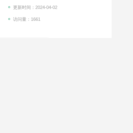
更新时间：2024-04-02
访问量：1661
18019766383
验设备之一，是科学研究、机械制造、国防工业、轻