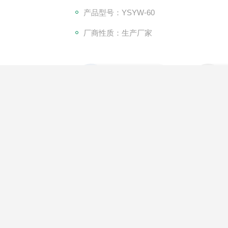
产品型号：YSYW-60
厂商性质：生产厂家
产品咨询
细介绍
在线留言
西-盐雾试验箱
技术协议
产品用途介绍
西-盐雾试验箱
为人工气候模拟环境“三防”（湿热、盐雾、霉菌）试