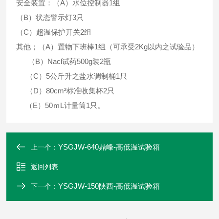
安全装置：（A）水位控制器1组
（B）状态警示灯3只
（C）超温保护开关2组
其他；（A）置物下班棒1组（可承受2Kg以内之试验品）
（B）Nacl试药500g装2瓶
（C）5公斤升之盐水调制桶1只
（D）80cm²标准收集杯2只
（E）50ｍL计量筒1只。
YSGJW-640鼎峰-高低温试验箱
上一个：
返回列表
YSGJW-150陕西-高低温试验箱
下一个：