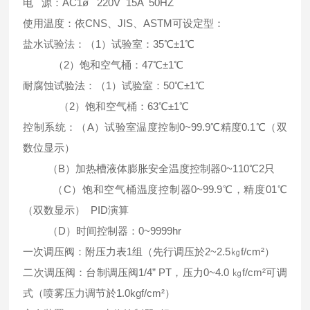
电 源：AC1ø 220V 15A 50HZ
使用温度：依CNS、JIS、ASTM可设定型：
盐水试验法：（1）试验室：35℃±1℃
（2）饱和空气桶：47℃±1℃
耐腐蚀试验法：（1）试验室：50℃±1℃
（2）饱和空气桶：63℃±1℃
控制系统：（A）试验室温度控制0~99.9℃精度0.1℃（双
数位显示）
（B）加热槽液体膨胀安全温度控制器0~110℃2只
（C）饱和空气桶温度控制器0~99.9℃，精度01℃
（双数显示） PID演算
（D）时间控制器：0~9999hr
一次调压阀：附压力表1组（先行调压於2~2.5㎏f/cm²）
二次调压阀：台制调压阀1/4” PT，压力0~4.0 ㎏f/cm²可调
式（喷雾压力调节於1.0kgf/cm²）