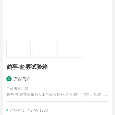
鹤亭-盐雾试验箱
产品简介
产品用途介绍
鹤亭-盐雾试验箱为人工气候模拟环境“三防"（湿热、盐雾、霉
菌）试验设备之一，是科学研究、机械制造、国防工业、轻工电
子、仪表等行业产品经表面处理后，对各种环境适应性和可靠性
产品型号：YSYW-1200
的一种重要试验设备。