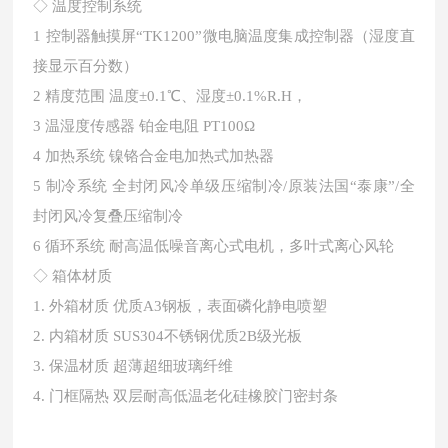
◇ 温度控制系统
1
控制器触摸屏“TK1200”微电脑温度集成控制器（湿度直
接显示百分数）
2
精度范围 温度±0.1℃、湿度±0.1%R.H，
3
温湿度传感器 铂金电阻 PT100Ω
4
加热系统 镍铬合金电加热式加热器
5
制冷系统 全封闭风冷单级压缩制冷/原装法国“泰康”/全
封闭风冷复叠压缩制冷
6
循环系统 耐高温低噪音离心式电机，多叶式离心风轮
◇
箱体材质
1.
外箱材质 优质A3钢板，表面磷化静电喷塑
2.
内箱材质 SUS304不锈钢优质2B级光板
3.
保温材质 超薄超细玻璃纤维
4.
门框隔热 双层耐高低温老化硅橡胶门密封条