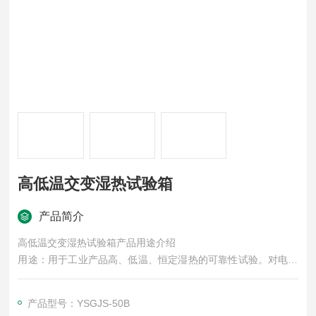
高低温交变湿热试验箱
产品简介
高低温交变湿热试验箱产品用途介绍
用途：用于工业产品高、低温、恒定湿热的可靠性试验。对电子
电工、汽车摩托、航空航天、船舶兵器、高等院校、科研单位等
相关产品的零部件及材料在高、低温循环、恒定湿热变化的情况
产品型号：YSGJS-50B
下，检验其各项性能指标。