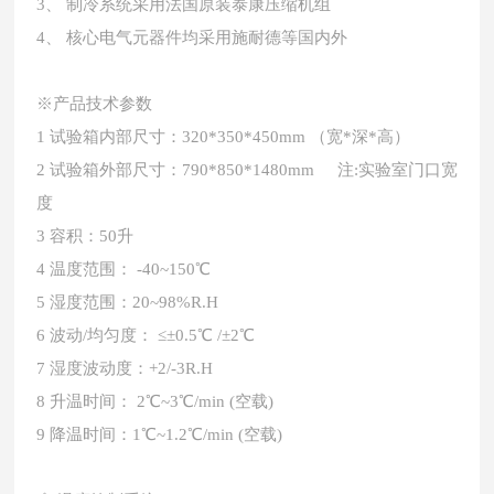
3、 制冷系统采用法国原装泰康压缩机组
4、 核心电气元器件均采用施耐德等国内外
※
产品技术参数
1
试验箱内部尺寸：320*350*450mm （宽*深*高）
2
试验箱外部尺寸：790*850*1480mm 注:实验室门口宽
度
3
容积：50升
4
温度范围： -40~150℃
5
湿度范围：20~98%R.H
6
波动/均匀度： ≤±0.5℃ /±2℃
7
湿度波动度：+2/-3R.H
8
升温时间： 2℃~3℃/min (空载)
9
降温时间：1℃~1.2℃/min (空载)