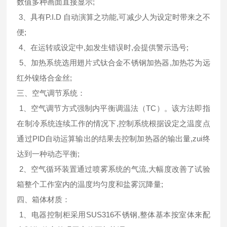
数值多种画面直接显示;
3、具有P.I.D 自动演算之功能,可减少人为设定时带来之不
便;
4、在运转或设定中,如发生错误时,会提供警示迅号;
5、加热系统选用翅片式钛合金不锈钢加热器,加热芯为远
红外镍络合金丝;
三、空气调节系统：
1、空气调节方式强制内平衡调温法（TC）。该方法即指
在制冷系统连续工作的情况下,控制系统根据设定之温度点
通过PID自动运算输出的结果去控制加热器的输出量,zui终
达到一种动态平衡;
2、空气循环装置通过喷雾系统的气流,大幅度改善了试验
箱整个工作室内的温度均匀度和盐雾沉降量;
四、箱体材质：
1、电器控制柜采用SUS316不锈钢,整体基本按室体来配