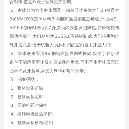
合制作,使之外观于室体更加协调;
2、室体分为六个室体面及一扇单开式室体大门,门框尺寸
为850×1800,室体材料为内胆高强度聚氯乙烯板,外胆为SU
S316不锈钢钛板,保温介质为聚胺脂发泡隔热,质轻耐抗击
隔热性能佳,大门材料为SUS316不锈钢制成,大门拉手为内
外开启式,以便于试验人员从封闭的室内自由开启大门;
3、室体底座采用8＃槽钢焊接成网式框架,以便于在水平
条件下能承受室体及人员试件的重量,而不产生室体底面凹
凸不平及开裂等,承受力800kg/每平方米;
五、保护系统：
1、整体设备超温
2、整体设备定时
3、压缩机延时保护
4、循环电机过热保护
5、整体设备缺相/逆相