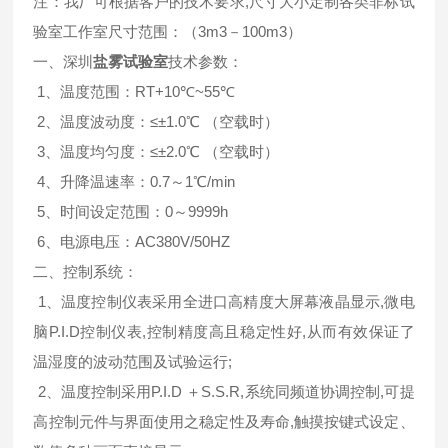
注：我厂可根据客户的技术要求,尺寸大小定制各类非标试
验室工作室尺寸范围：（3m3－100m3）
一、深圳
盐雾试验室
技术参数：
1、温度范围：RT+10℃~55℃
2、温度波动度：≤±1.0℃ （空载时）
3、温度均匀度：≤±2.0℃ （空载时）
4、升降温速率：0.7～1℃/min
5、时间设定范围：0～9999h
6、电源电压：AC380V/50HZ
二、控制系统：
1、温度控制仪表采用全进口高精度大屏幕液晶显示,微电
脑P.I.D控制仪表,控制精度高且稳定性好,从而有效保证了
温湿度的波动范围及试验运行;
2、温度控制采用P.I.D ＋S.S.R,系统同频道协调控制,可提
高控制元件与界面使用之稳定性及寿命,触摸按键式设定、