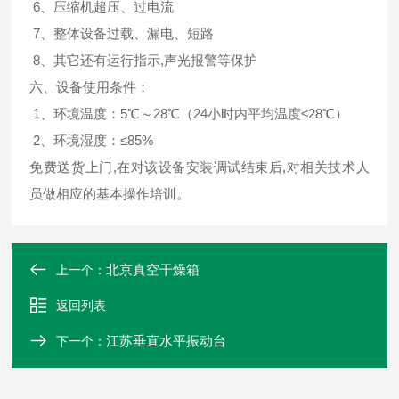
6、压缩机超压、过电流
7、整体设备过载、漏电、短路
8、其它还有运行指示,声光报警等保护
六、设备使用条件：
1、环境温度：5℃～28℃（24小时内平均温度≤28℃）
2、环境湿度：≤85%
免费送货上门,在对该设备安装调试结束后,对相关技术人
员做相应的基本操作培训。
北京真空干燥箱
上一个：
返回列表
江苏垂直水平振动台
下一个：