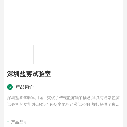
深圳盐雾试验室
产品简介
深圳盐雾试验室用途：突破了传统盐雾箱的概念,除具有通常盐雾
试验机的功能外,还结合有交变循环盐雾试验的功能,提供了痴状
腐蚀和丝状腐蚀等试验环境,具备了热风干燥、湿热、强制干燥、
盐雾等试验环境。 注：我厂可根据客户的技术要求,尺寸大小定
产品型号：
制各类非标试验室工作室尺寸范围：（3m3--100m3）