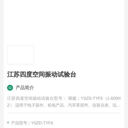
江苏四度空间振动试验台
产品简介
江苏四度空间振动试验台型号： 调频：YSZD-TYF6（1-600H
Z） 适用于电子器件、机电产品、汽车零部件、仪器仪表、玩具
等各行各业的研究、开发、制造，检测产品在运送、使用中产生
的碰撞及振动，提早知道产品或产品部件的耐振动试验。
产品型号：YSZD-TYF6