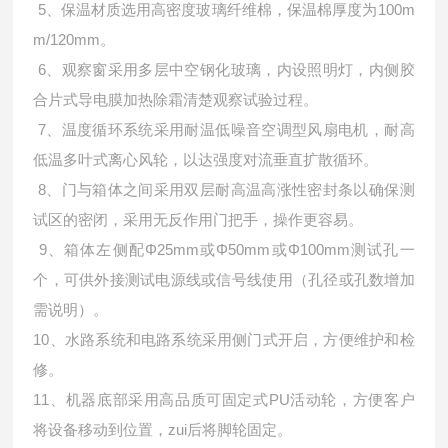
5、保温材质选用高密度玻璃纤维棉，保温棉厚度为100m
m/120mm。
6、观察窗采用多层中空钢化玻璃，内设照明灯，内侧胶
合片式导电膜加热除霜清楚观察试验过程。
7、温度循环系统采用耐温低噪音空调型风扇电机，耐高
低温多叶式离心风轮，以达强度对流垂直扩散循环。
8、门与箱体之间采用双层耐高温高涨性密封条以确保测
试区的密闭，采用无反作用门把手，操作更容易。
9、箱体左侧配Φ25mm或Φ50mm或Φ100mm测试孔一
个，可供外接测试电源线或信号线使用（孔径或孔数增加
需说明）。
10、水路系统和电路系统采用侧门式开启，方便维护和检
修。
11、机器底部采用高品质可固定式PU活动轮，方便客户
将设备移动到位置，zui后将脚轮固定。