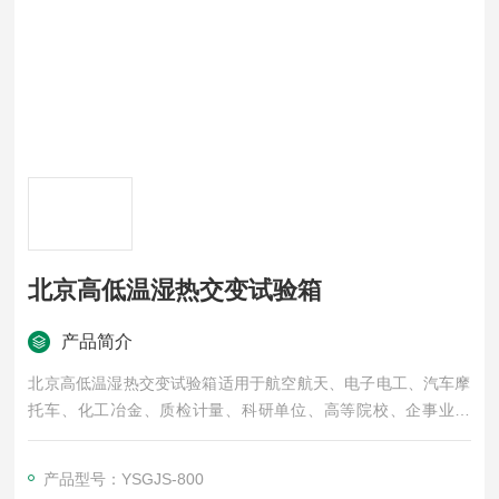
北京高低温湿热交变试验箱
产品简介
北京高低温湿热交变试验箱适用于航空航天、电子电工、汽车摩
托车、化工冶金、质检计量、科研单位、高等院校、企事业单
位、各种电子元气件等相关产品的零部件及材料在高温、低温、
恒温、交变循环变化以及湿热环境下贮存和使用时的适应性试
产品型号：YSGJS-800
验，检测其各性能指标，是产品模拟环境试验*设备。