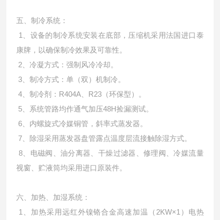
五、
制冷系统：
1、设备的制冷系统安装在底部，压缩机采用法国进口泰
康牌，以确保制冷效果及可靠性。
2、冷凝方式：强制风冷冷却。
3、制冷方式：单（双）机制冷。
4、制冷剂：R404A、R23（环保型）。
5、系统管路均作通气加压48H捡漏测试。
6、内螺旋式冷媒铜管，斜率式蒸发器。
7、除湿采用蒸发器盘管露点温度层流接触除湿方式。
8、电磁阀、油分离器、干燥过滤器、修理阀、冷媒流量
视窗、贮液筒均采用进口原装件。
六、加热、加湿系统：
1、加热采用远红外镍铬合金高速加温（2KW×1）电热