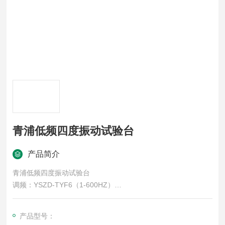
青浦低频四度振动试验台
产品简介
青浦低频四度振动试验台
调频：YSZD-TYF6（1-600HZ）
适用于电子器件、机电产品、汽车零部件、仪器仪表、玩具等各
行各业的研究、开发、制造，检测产品在运送、使用中产生的碰
产品型号：
撞及振动，低频四度振动试验台提早知道产品或产品部件的耐振