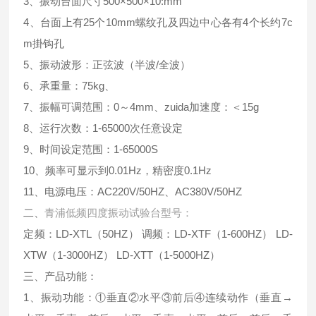
3、振动台面尺寸500×500×10:mm
4、台面上有25个10mm螺纹孔及四边中心各有4个长约7c
m掛钩孔
5、振动波形：正弦波（半波/全波）
6、承重量：75kg、
7、振幅可调范围：0～4mm、zuida加速度：＜15g
8、运行次数：1-65000次任意设定
9、时间设定范围：1-65000S
10、频率可显示到0.01Hz，精密度0.1Hz
11、电源电压：AC220V/50HZ、AC380V/50HZ
二、
青浦低频四度振动试验台型号：
定频：LD-XTL（50HZ） 调频：LD-XTF（1-600HZ） LD-
XTW（1-3000HZ） LD-XTT（1-5000HZ）
三、产品功能：
1、振动功能：①垂直②水平③前后④连续动作（垂直→