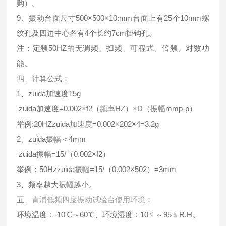
购）。
9、振动台面尺寸500×500×10:mm台面上有25个10mm螺
纹孔及四边中心各有4个长约7cm掛钩孔。
注：定频50HZ的无调频、扫频、可程式、倍频、对数功
能。
四、计算公式：
1、zuida加速度15g
zuida加速度=0.002×f2（频率HZ）×D（振幅mmp-p）
举例:20HZzuida加速度=0.002×202×4=3.2g
2、zuida振幅＜4mm
zuida振幅=15/（0.002×f2）
举例：50Hzzuida振幅=15/（0.002×502）=3mm
3、频率越大振幅越小。
五、
青浦低频四度振动试验台使用环境
：
环境温度：-10℃～60℃、环境湿度：10﹪～95﹪R.H。