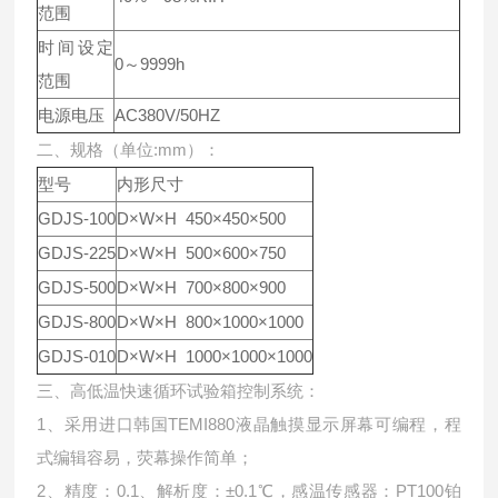
范围
时间设定
0～9999h
范围
电源电压
AC380V/50HZ
二、规格（单位:mm）：
型号
内形尺寸
GDJS-100
D×W×H 450×450×500
GDJS-225
D×W×H 500×600×750
GDJS-500
D×W×H 700×800×900
GDJS-800
D×W×H 800×1000×1000
GDJS-010
D×W×H 1000×1000×1000
三、高低温快速循环试验箱控制系统：
1、采用进口韩国TEMI880液晶触摸显示屏幕可编程，程
式编辑容易，荧幕操作简单；
2、精度：0.1、解析度：±0.1℃，感温传感器：PT100铂